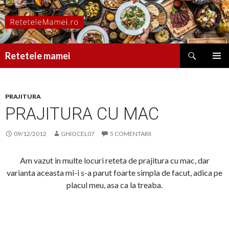
Caută
Retetele mamei
SARI
MENIU
LA
PRINCI
CONȚINUT
PRAJITURA
PRAJITURA CU MAC
09/12/2012
GHIOCEL07
5 COMENTARII
Am vazut in multe locuri reteta de prajitura cu mac, dar
varianta aceasta mi-i s-a parut foarte simpla de facut, adica pe
placul meu, asa ca la treaba.