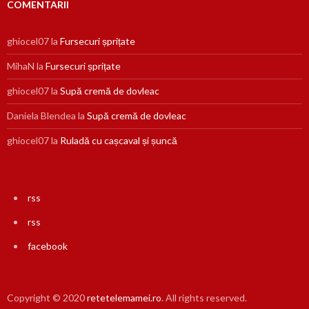
COMENTARII
ghiocel07
la
Fursecuri șprițate
MihaN
la
Fursecuri șprițate
ghiocel07
la
Supă cremă de dovleac
Daniela Blendea
la
Supă cremă de dovleac
ghiocel07
la
Ruladă cu cașcaval și șuncă
rss
rss
facebook
Copyright © 2020
retetelemamei.ro
. All rights reserved.