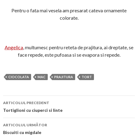
Pentru o fata mai vesela am presarat cateva ornamente
colorate.
Angelica
, multumesc pentru reteta de prajitura, ai dreptate, se
face repede, este pufoasa si se evapora si repede.
CIOCOLATA
MAC
PRAJITURA
TORT
Navigare
ARTICOLUL PRECEDENT
în
Tortiglioni cu ciuperci si linte
articol
ARTICOLUL URMĂTOR
Biscuiti cu migdale