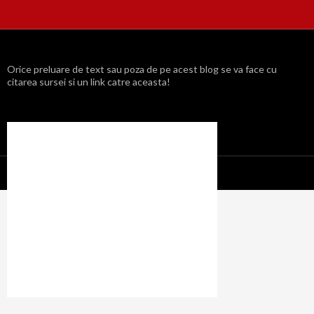
Orice preluare de text sau poza de pe acest blog se va face cu
citarea sursei si un link catre aceasta!
Propulsat cu mândrie de WordPress