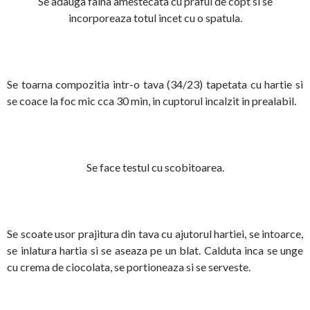
Se adauga faina amestecata cu praful de copt si se
incorporeaza totul incet cu o spatula.
Se toarna compozitia intr-o tava (34/23) tapetata cu hartie si
se coace la foc mic cca 30 min, in cuptorul incalzit in prealabil.
Se face testul cu scobitoarea.
Se scoate usor prajitura din tava cu ajutorul hartiei, se intoarce,
se inlatura hartia si se aseaza pe un blat. Calduta inca se unge
cu crema de ciocolata, se portioneaza si se serveste.