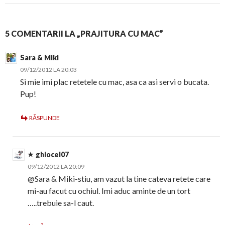
5 COMENTARII LA „PRAJITURA CU MAC”
Sara & Miki
09/12/2012 LA 20:03
Si mie imi plac retetele cu mac, asa ca asi servi o bucata.
Pup!
RĂSPUNDE
ghiocel07
09/12/2012 LA 20:09
@Sara & Miki-stiu, am vazut la tine cateva retete care
mi-au facut cu ochiul. Imi aduc aminte de un tort
…..trebuie sa-l caut.