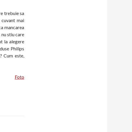
re trebuie sa
n cuvant mai
aca mancarea
 nu stiu care
nt la alegere
duse Philips
a? Cum este,
Foto