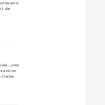
ezi (eu am si
 ) , dar
 ulei…..cred
nca nici un
s Craciun