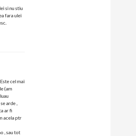
i si nu stiu
a fara ulei
esc.
Este cel mai
ile (am
 luau
 se arde ,
a ar fi
in acela ptr
 , sau tot