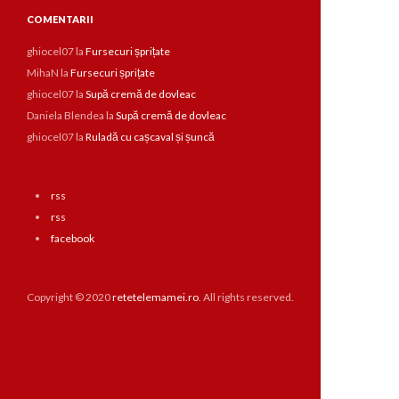
COMENTARII
ghiocel07
la
Fursecuri șprițate
MihaN
la
Fursecuri șprițate
ghiocel07
la
Supă cremă de dovleac
Daniela Blendea
la
Supă cremă de dovleac
ghiocel07
la
Ruladă cu cașcaval și șuncă
rss
rss
facebook
Copyright © 2020
retetelemamei.ro
. All rights reserved.