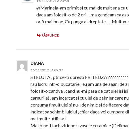
15/11/2012 LA 23:54
@Marinela-am primit si eu mai de mult una cu ule
daca am folosit-o de 2 ori….ma gandeam ca aste
or fi mai bune. Cu punga ai dreptate….. Multum
RĂSPUNDE
DIANA
16/11/2012 LA 09:37
STELUTA , ptr ce-ti doresti FRITEUZA ?????????? 
rau lucru intr-o bucatarie ; eu am una de aaani de z
folosit-o candva , cand nu-mi pasa de cat ulei isi isi
carnurile) , am incercat si cu ulei de palmier care nu
consuma f mult ulei si nu-i de nimic si de fiecare dat
indicat sa schimbi uleiul , chiar daca vei cumpara d
mai multe utilizari .
Mai bine-ti achizitionezi vasele ceramice (Delimano