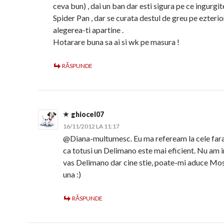
ceva bun) , dai un ban dar esti sigura pe ce ingurgit
Spider Pan , dar se curata destul de greu pe ezterior
alegerea-ti apartine .
Hotarare buna sa ai si wk pe masura !
RĂSPUNDE
ghiocel07
16/11/2012 LA 11:17
@Diana-multumesc. Eu ma refeream la cele fara
ca totusi un Delimano este mai eficient. Nu am i
vas Delimano dar cine stie, poate-mi aduce Mo
una :)
RĂSPUNDE