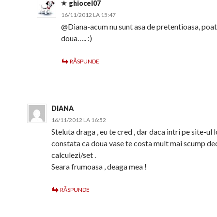
ghiocel07
16/11/2012 LA 15:47
@Diana-acum nu sunt asa de pretentioasa, poate
doua….. :)
RĂSPUNDE
DIANA
16/11/2012 LA 16:52
Steluta draga , eu te cred , dar daca intri pe site-ul lo
constata ca doua vase te costa mult mai scump dec
calculezi/set .
Seara frumoasa , deaga mea !
RĂSPUNDE