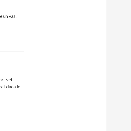
 un vas,
r , vei
at daca le