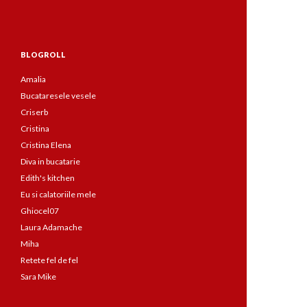
BLOGROLL
Amalia
Bucataresele vesele
Criserb
Cristina
Cristina Elena
Diva in bucatarie
Edith's kitchen
Eu si calatoriile mele
Ghiocel07
Laura Adamache
Miha
Retete fel de fel
Sara Mike