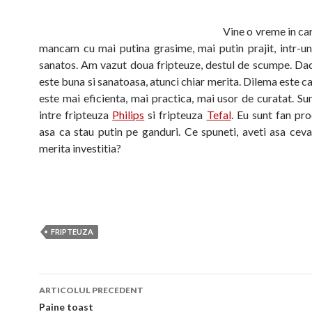
Vine o vreme in ca
mancam cu mai putina grasime, mai putin prajit, intr-u
sanatos. Am vazut doua fripteuze, destul de scumpe. D
este buna si sanatoasa, atunci chiar merita. Dilema este ca
este mai eficienta, mai practica, mai usor de curatat. Su
intre fripteuza
Philips
si fripteuza
Tefal
. Eu sunt fan pro
asa ca stau putin pe ganduri. Ce spuneti, aveti asa cev
merita investitia?
FRIPTEUZA
Navigare
ARTICOLUL PRECEDENT
în
Paine toast