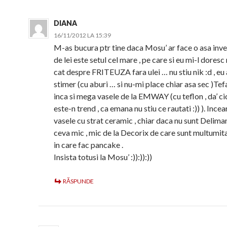
DIANA
16/11/2012 LA 15:39
M-as bucura ptr tine daca Mosu’ ar face o asa inve
de lei este setul cel mare , pe care si eu mi-l doresc 
cat despre FRITEUZA fara ulei … nu stiu nik :d , eu
stimer (cu aburi … si nu-mi place chiar asa sec )Tef
inca si mega vasele de la EMWAY (cu teflon , da’ ci
este-n trend , ca emana nu stiu ce rautati :)) ). Incea
vasele cu strat ceramic , chiar daca nu sunt Delim
ceva mic , mic de la Decorix de care sunt multumit
in care fac pancake .
Insista totusi la Mosu’ :)):)):))
RĂSPUNDE