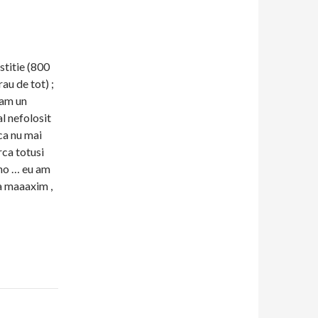
stitie (800
rau de tot) ;
 am un
al nefolosit
ca nu mai
rca totusi
ano … eu am
a maaaxim ,