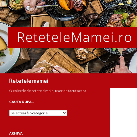
Caută
Retetele mamei
O colectie de retete simple, usor de facut acasa
CAUTA DUPA…
Cauta
dupa…
ARHIVA