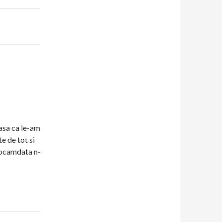
 asa ca le-am
te de tot si
eocamdata n-