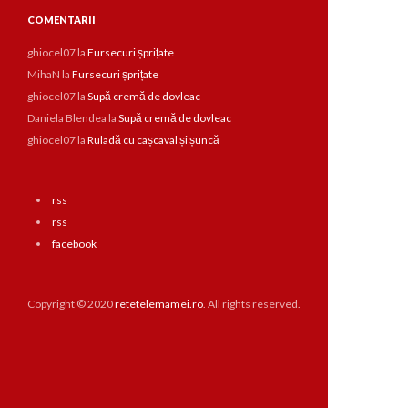
COMENTARII
ghiocel07
la
Fursecuri șprițate
MihaN
la
Fursecuri șprițate
ghiocel07
la
Supă cremă de dovleac
Daniela Blendea
la
Supă cremă de dovleac
ghiocel07
la
Ruladă cu cașcaval și șuncă
rss
rss
facebook
Copyright © 2020
retetelemamei.ro
. All rights reserved.