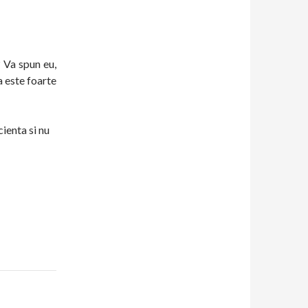
? Va spun eu,
a este foarte
cienta si nu