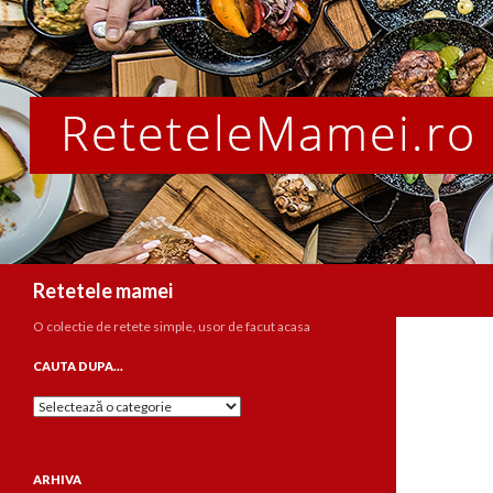
Caută
Retetele mamei
O colectie de retete simple, usor de facut acasa
CAUTA DUPA…
Cauta
dupa…
ARHIVA