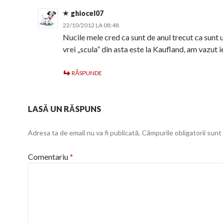
ghiocel07
22/10/2012 LA 08:48
Nucile mele cred ca sunt de anul trecut ca sunt
vrei „scula” din asta este la Kaufland, am vazut ie
RĂSPUNDE
LASĂ UN RĂSPUNS
Adresa ta de email nu va fi publicată.
Câmpurile obligatorii sun
Comentariu
*