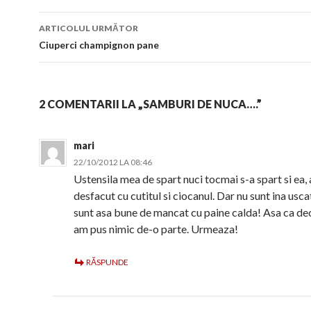
articol
ARTICOLUL URMĂTOR
Ciuperci champignon pane
2 COMENTARII LA „SAMBURI DE NUCA….”
mari
22/10/2012 LA 08:46
Ustensila mea de spart nuci tocmai s-a spart si ea,
desfacut cu cutitul si ciocanul. Dar nu sunt ina usca
sunt asa bune de mancat cu paine calda! Asa ca d
am pus nimic de-o parte. Urmeaza!
RĂSPUNDE