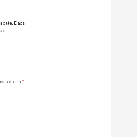
 uscate. Daca
ri.
t marcate cu
*