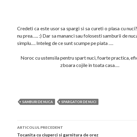
Credeti ca este usor sa spargi si sa cureti o plasa cu nuci
nu prea….. :) Dar sa mananci sau folosesti samburii de nuc
simplu…. Inteleg de ce sunt scumpe pe piata ….
Noroc cu ustensila pentru spart nuci, foarte practica, efi
zboara cojile in toata casa….
SAMBURI DE NUCA
SPARGATOR DE NUCI
Navigare
ARTICOLUL PRECEDENT
în
Tocanita cu ciuperci si garnitura de orez