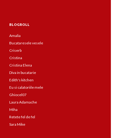
BLOGROLL
Amalia
Bucataresele vesele
Criserb
Cristina
Cristina Elena
Diva in bucatarie
Edith's kitchen
Eu si calatoriile mele
Ghiocel07
Laura Adamache
Miha
Retete fel de fel
Sara Mike