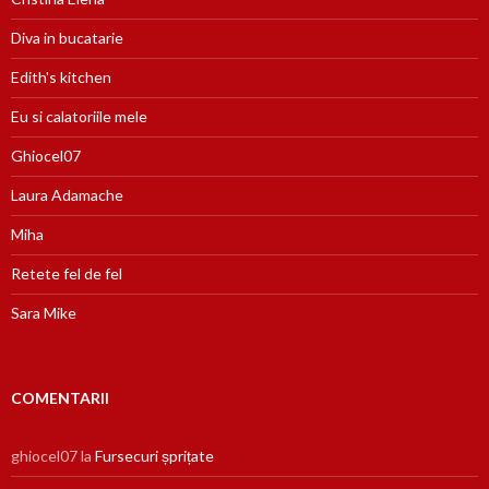
Diva in bucatarie
Edith's kitchen
Eu si calatoriile mele
Ghiocel07
Laura Adamache
Miha
Retete fel de fel
Sara Mike
COMENTARII
ghiocel07
la
Fursecuri șprițate