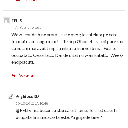
FELIS
20/10/2012 LA 08:21
Wow.. cat de bine arata… si ce merg la cafeluta pe care
tocmai o am langa mine!… Te pup Ghiocel… si imi pare rau
ca nu am mai avut timp sa intru sa mai vorbim… Foarte
ocupata!… Ce sa fac… Dar de uitat nu v-am uitat!… Week-
end placut!…
RĂSPUNDE
ghiocel07
20/10/2012 LA 10:48
@FELIS-ma bucur sa stiu ca esti bine. Te cred ca esti
ocupata la munca, asta este. Ai grija de tine :*