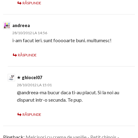
RĂSPUNDE
andreea
28/10/2012 LA 14:56
i-am facut ieri. sunt fooooarte buni. multumesc!
RĂSPUNDE
ghiocel07
28/10/2012 LA 15:01
@andreea-ma bucur daca ti-au placut. Si la noi au
disparut intr-o secunda. Te pup.
RĂSPUNDE
Pingback:
Melcisori cu crema de vanilie - Petit chinois -