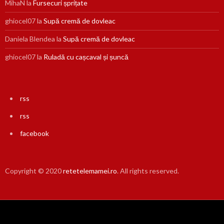
MihaN
la
Fursecuri șprițate
ghiocel07
la
Supă cremă de dovleac
Daniela Blendea
la
Supă cremă de dovleac
ghiocel07
la
Ruladă cu cașcaval și șuncă
rss
rss
facebook
Copyright © 2020
retetelemamei.ro
. All rights reserved.