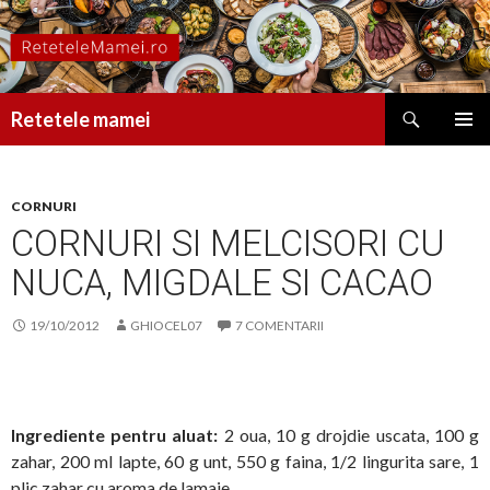
Caută
Retetele mamei
SARI
MENIU
LA
PRINCI
CONȚINUT
CORNURI
CORNURI SI MELCISORI CU
NUCA, MIGDALE SI CACAO
19/10/2012
GHIOCEL07
7 COMENTARII
Ingrediente pentru aluat:
2 oua, 10 g drojdie uscata, 100 g
zahar, 200 ml lapte, 60 g unt, 550 g faina, 1/2 lingurita sare, 1
plic zahar cu aroma de lamaie