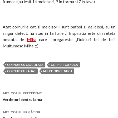
frumosi (au iesit 14 melcisori, 7 in forma si 7 in tava).
Atat cornurile cat si melcisorii sunt pufosi si deliciosi, au un
singur defect, nu stau in farfurie :) Inspiratia este din reteta
postata de
Miha
care pregateste „Dulciuri fel de fel”.
Multumesc Miha ;;)
CORNURI CU CIOCOLATA
CORNURI CU NUCA
CORNURI CU RAHAT
MELCISORI CU NUCA
Navigare
ARTICOLUL PRECEDENT
în
Verdeturi pentru iarna
articol
ARTICOLUL URMĂTOR