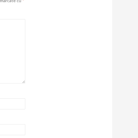
t marcate cu
*