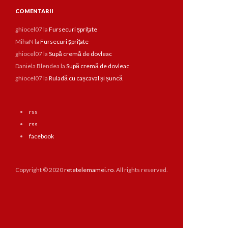
COMENTARII
ghiocel07
la
Fursecuri șprițate
MihaN
la
Fursecuri șprițate
ghiocel07
la
Supă cremă de dovleac
Daniela Blendea
la
Supă cremă de dovleac
ghiocel07
la
Ruladă cu cașcaval și șuncă
rss
rss
facebook
Copyright © 2020
retetelemamei.ro
. All rights reserved.