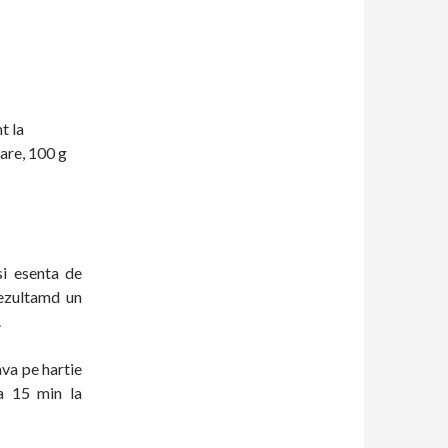
t la
are, 100 g
si esenta de
rezultamd un
.
ava pe hartie
ca 15 min la