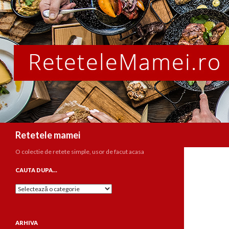
Caută
Retetele mamei
O colectie de retete simple, usor de facut acasa
CAUTA DUPA…
Cauta
dupa…
ARHIVA