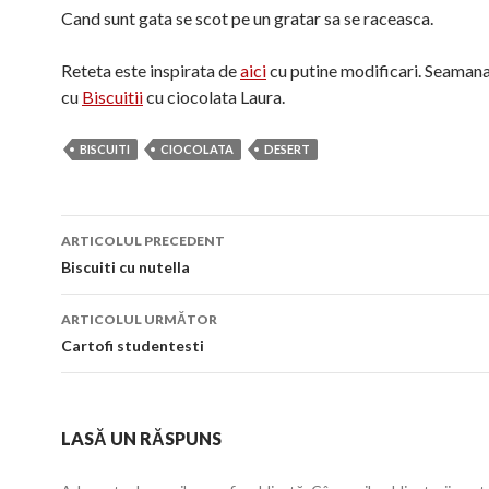
Cand sunt gata se scot pe un gratar sa se raceasca.
Reteta este inspirata de
aici
cu putine modificari. Seamana
cu
Biscuitii
cu ciocolata Laura.
BISCUITI
CIOCOLATA
DESERT
Navigare
ARTICOLUL PRECEDENT
în
Biscuiti cu nutella
articol
ARTICOLUL URMĂTOR
Cartofi studentesti
LASĂ UN RĂSPUNS