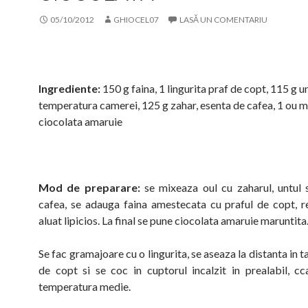
05/10/2012
GHIOCEL07
LASĂ UN COMENTARIU
Ingrediente:
150 g faina, 1 lingurita praf de copt, 115 g un
temperatura camerei, 125 g zahar, esenta de cafea, 1 ou m
ciocolata amaruie
Mod de preparare:
se mixeaza oul cu zaharul, untul 
cafea, se adauga faina amestecata cu praful de copt, 
aluat lipicios. La final se pune ciocolata amaruie maruntita
Se fac gramajoare cu o lingurita, se aseaza la distanta in t
de copt si se coc in cuptorul incalzit in prealabil, c
temperatura medie.