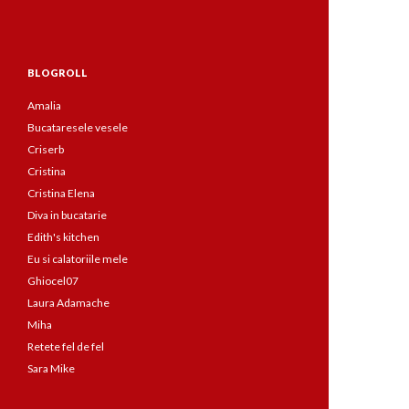
BLOGROLL
Amalia
Bucataresele vesele
Criserb
Cristina
Cristina Elena
Diva in bucatarie
Edith's kitchen
Eu si calatoriile mele
Ghiocel07
Laura Adamache
Miha
Retete fel de fel
Sara Mike