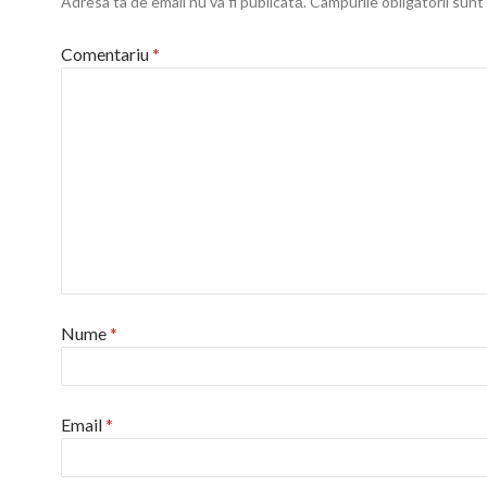
Adresa ta de email nu va fi publicată.
Câmpurile obligatorii sun
Comentariu
*
Nume
*
Email
*