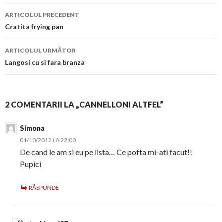
Navigare
ARTICOLUL PRECEDENT
în
Cratita frying pan
articol
ARTICOLUL URMĂTOR
Langosi cu si fara branza
2 COMENTARII LA „CANNELLONI ALTFEL”
Simona
01/10/2012 LA 22:00
De cand le am si eu pe lista… Ce pofta mi-ati facut!!
Pupici
RĂSPUNDE