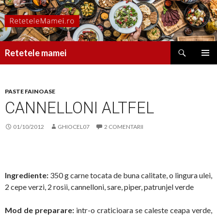
Caută
Retetele mamei
SARI
MENIU
LA
PRINCI
CONȚINUT
PASTE FAINOASE
CANNELLONI ALTFEL
01/10/2012
GHIOCEL07
2 COMENTARII
Ingrediente:
350 g carne tocata de buna calitate, o lingura ulei,
2 cepe verzi, 2 rosii, cannelloni, sare, piper, patrunjel verde
Mod de preparare:
intr-o craticioara se caleste ceapa verde,