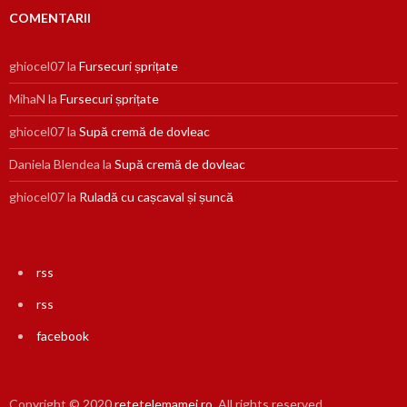
COMENTARII
ghiocel07
la
Fursecuri șprițate
MihaN
la
Fursecuri șprițate
ghiocel07
la
Supă cremă de dovleac
Daniela Blendea
la
Supă cremă de dovleac
ghiocel07
la
Ruladă cu cașcaval și șuncă
rss
rss
facebook
Copyright © 2020
retetelemamei.ro
. All rights reserved.