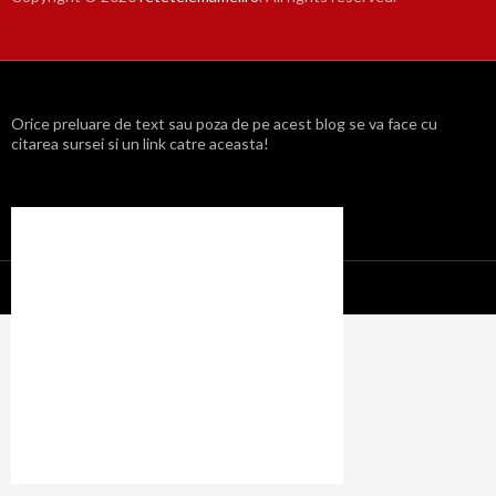
Orice preluare de text sau poza de pe acest blog se va face cu
citarea sursei si un link catre aceasta!
Propulsat cu mândrie de WordPress