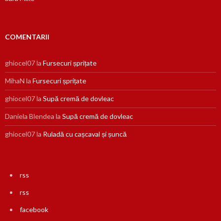
COMENTARII
ghiocel07
la
Fursecuri șprițate
MihaN
la
Fursecuri șprițate
ghiocel07
la
Supă cremă de dovleac
Daniela Blendea
la
Supă cremă de dovleac
ghiocel07
la
Ruladă cu cașcaval și șuncă
rss
rss
facebook