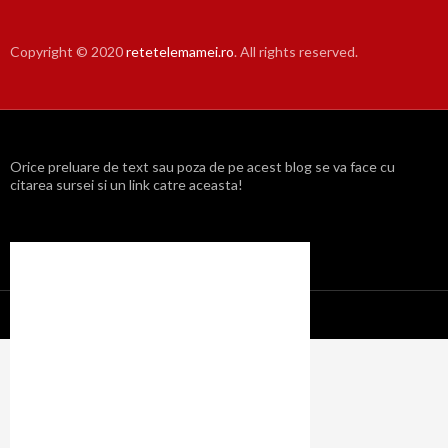
Copyright © 2020
retetelemamei.ro
. All rights reserved.
Orice preluare de text sau poza de pe acest blog se va face cu
citarea sursei si un link catre aceasta!
Propulsat cu mândrie de WordPress