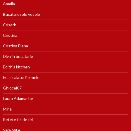
Amalia
Bucataresele vesele
Criserb
Cristina
Cristina Elena
Diva in bucatarie
Edith's kitchen
Eu si calatoriile mele
Ghiocel07
Laura Adamache
Miha
Retete fel de fel
Sara Mike