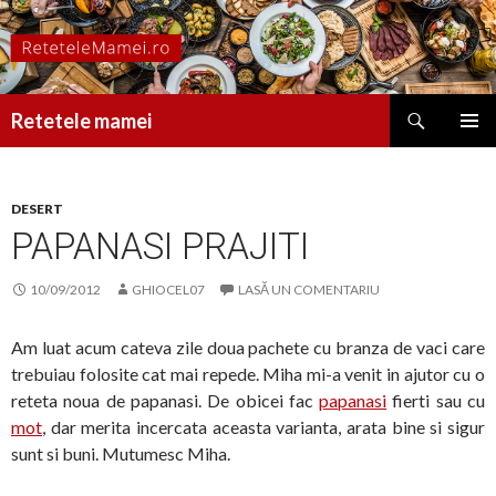
Caută
Retetele mamei
SARI
MENIU
LA
PRINCI
CONȚINUT
DESERT
PAPANASI PRAJITI
10/09/2012
GHIOCEL07
LASĂ UN COMENTARIU
Am luat acum cateva zile doua pachete cu branza de vaci care
trebuiau folosite cat mai repede. Miha mi-a venit in ajutor cu o
reteta noua de papanasi. De obicei fac
papanasi
fierti sau cu
mot
, dar merita incercata aceasta varianta, arata bine si sigur
sunt si buni. Mutumesc Miha.