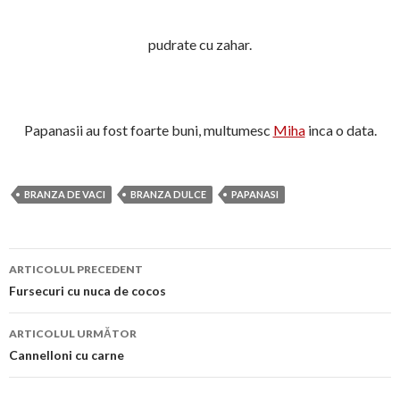
pudrate cu zahar.
Papanasii au fost foarte buni, multumesc
Miha
inca o data.
BRANZA DE VACI
BRANZA DULCE
PAPANASI
Navigare
ARTICOLUL PRECEDENT
în
Fursecuri cu nuca de cocos
articol
ARTICOLUL URMĂTOR
Cannelloni cu carne