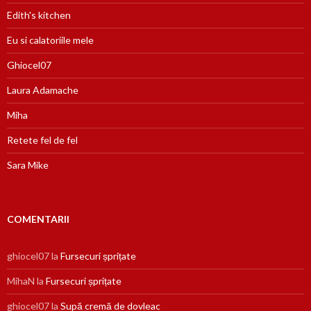
Edith's kitchen
Eu si calatoriile mele
Ghiocel07
Laura Adamache
Miha
Retete fel de fel
Sara Mike
COMENTARII
ghiocel07
la
Fursecuri șprițate
MihaN
la
Fursecuri șprițate
ghiocel07
la
Supă cremă de dovleac