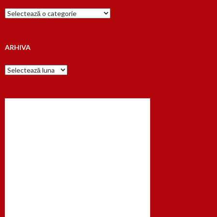
Cauta
dupa…
ARHIVA
Arhiva