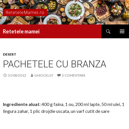
Caută
Retetele mamei
SARI
MENIU
LA
PRINCI
CONȚINUT
DESERT
PACHETELE CU BRANZA
31/08/2012
GHIOCEL07
2 COMENTARII
Ingrediente aluat:
400 g faina, 1 ou, 200 ml lapte, 50 ml ulei, 1
lingura zahar, 1 plic drojdie uscata, un varf cutit de sare