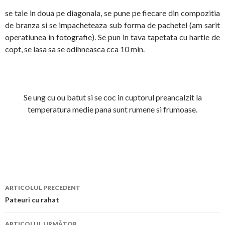
se taie in doua pe diagonala, se pune pe fiecare din compozitia
de branza si se impacheteaza sub forma de pachetel (am sarit
operatiunea in fotografie). Se pun in tava tapetata cu hartie de
copt, se lasa sa se odihneasca cca 10 min.
Se ung cu ou batut si se coc in cuptorul preancalzit la
temperatura medie pana sunt rumene si frumoase.
Navigare
ARTICOLUL PRECEDENT
în
Pateuri cu rahat
articol
ARTICOLUL URMĂTOR