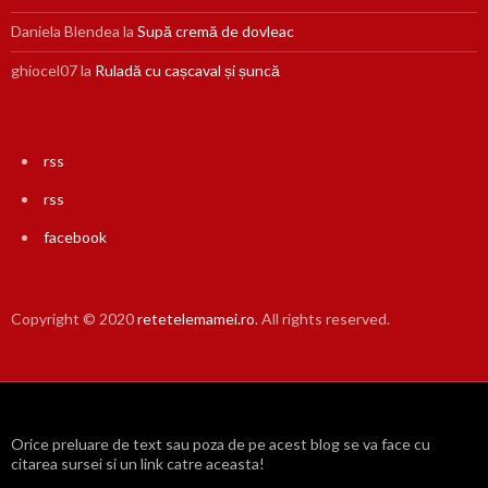
Daniela Blendea
la
Supă cremă de dovleac
ghiocel07
la
Ruladă cu cașcaval și șuncă
rss
rss
facebook
Copyright © 2020
retetelemamei.ro
. All rights reserved.
Orice preluare de text sau poza de pe acest blog se va face cu
citarea sursei si un link catre aceasta!