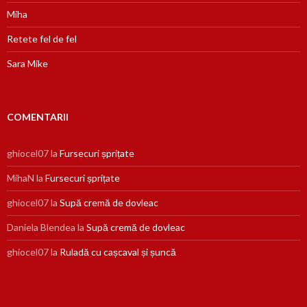
Miha
Retete fel de fel
Sara Mike
COMENTARII
ghiocel07
la
Fursecuri șprițate
MihaN
la
Fursecuri șprițate
ghiocel07
la
Supă cremă de dovleac
Daniela Blendea
la
Supă cremă de dovleac
ghiocel07
la
Ruladă cu cașcaval și șuncă