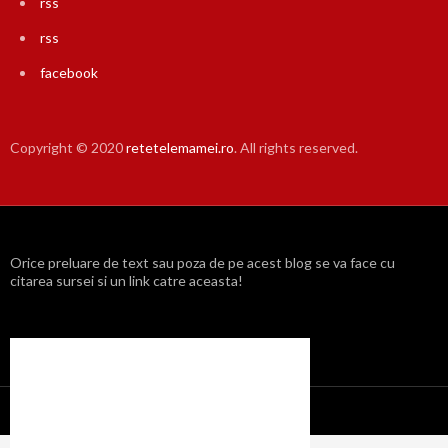
rss
rss
facebook
Copyright © 2020
retetelemamei.ro
. All rights reserved.
Orice preluare de text sau poza de pe acest blog se va face cu
citarea sursei si un link catre aceasta!
Propulsat cu mândrie de WordPress