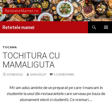
Caută
Retetele mamei
SARI
MENIU
LA
PRINCI
CONȚINUT
TOCANA
TOCHITURA CU
MAMALIGUTA
23/08/2012
GHIOCEL07
5 COMENTARII
Mi-am adus aminte de un preparat pe care-l mancam in
studentie la unul din restaurantele care serveau pe baza de
abonament elevii si studentii. Ce vremuri….