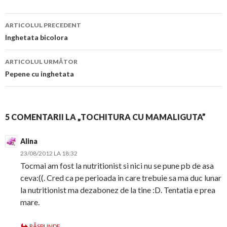
Navigare
ARTICOLUL PRECEDENT
în
Inghetata bicolora
articol
ARTICOLUL URMĂTOR
Pepene cu inghetata
5 COMENTARII LA „TOCHITURA CU MAMALIGUTA”
Alina
23/08/2012 LA 18:32
Tocmai am fost la nutritionist si nici nu se pune pb de asa
ceva:((. Cred ca pe perioada in care trebuie sa ma duc lunar
la nutritionist ma dezabonez de la tine :D. Tentatia e prea
mare.
RĂSPUNDE