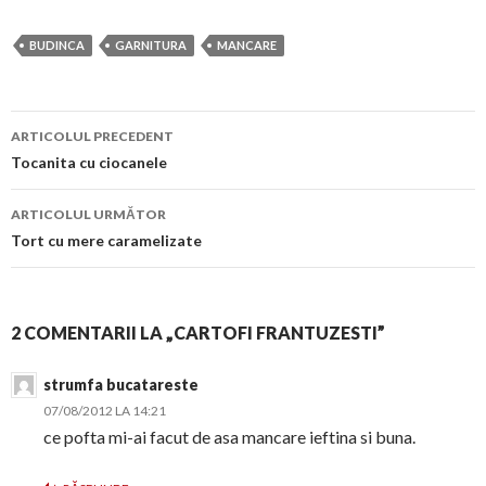
BUDINCA
GARNITURA
MANCARE
Navigare
ARTICOLUL PRECEDENT
în
Tocanita cu ciocanele
articol
ARTICOLUL URMĂTOR
Tort cu mere caramelizate
2 COMENTARII LA „CARTOFI FRANTUZESTI”
strumfa bucatareste
07/08/2012 LA 14:21
ce pofta mi-ai facut de asa mancare ieftina si buna.