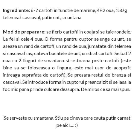
Ingrediente:
6-7 cartofi in functie de marime, 4+2 oua, 150 g
telemea+cascaval, putin unt, smantana
Mod de preparare:
se fierb cartofii in coaja si se taie rondele.
La fel si cele 4 oua. O forma pentru cuptor se unge cu unt, se
aseaza un rand de cartofi, un rand de oua, jumatate din telemea
si cascaval ras, cateva bucatele de unt, un strat cartofi. Se bat 2
oua cu 2 linguri de smantana si se toarna peste cartofi (este
bine sa se foloseasca o lingura, este mai usor de acoperit
intreaga suprafata de cartofi). Se presara restul de branza si
cascaval. Se introduce forma in cuptorul preancalzit si se lasa la
foc mic pana prinde culoare deasupra. De miros ce sa mai spun.
Se serveste cu smantana. Stiu pe cineva care cauta putin carnat
pe aici…. :)