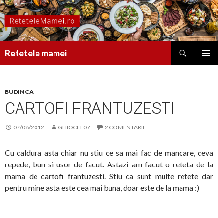
Caută
Retetele mamei
SARI
MENIU
LA
PRINCI
CONȚINUT
BUDINCA
CARTOFI FRANTUZESTI
07/08/2012
GHIOCEL07
2 COMENTARII
Cu caldura asta chiar nu stiu ce sa mai fac de mancare, ceva
repede, bun si usor de facut. Astazi am facut o reteta de la
mama de cartofi frantuzesti. Stiu ca sunt multe retete dar
pentru mine asta este cea mai buna, doar este de la mama :)