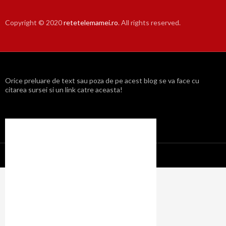
Copyright © 2020
retetelemamei.ro
. All rights reserved.
Orice preluare de text sau poza de pe acest blog se va face cu
citarea sursei si un link catre aceasta!
Propulsat cu mândrie de WordPress