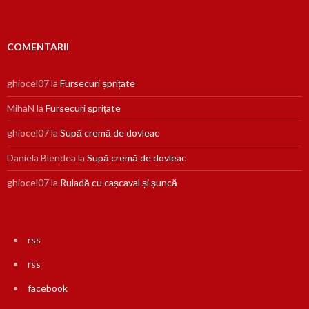
COMENTARII
ghiocel07
la
Fursecuri șprițate
MihaN
la
Fursecuri șprițate
ghiocel07
la
Supă cremă de dovleac
Daniela Blendea
la
Supă cremă de dovleac
ghiocel07
la
Ruladă cu cașcaval și șuncă
rss
rss
facebook