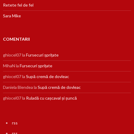
Retete fel de fel
Sara Mike
COMENTARII
ghiocel07
la
Fursecuri șprițate
MihaN
la
Fursecuri șprițate
ghiocel07
la
Supă cremă de dovleac
Daniela Blendea
la
Supă cremă de dovleac
ghiocel07
la
Ruladă cu cașcaval și șuncă
rss
rss