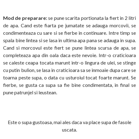
Mod de preparare:
se pune scarita portionata la fiert in 2 litri
de apa. Cand este fiarta pe jumatate se adauga morcovii, se
condimenteaza cu sare si se fierbe in continuare. Intre timp se
spala bine lintea si se lasa in ultima apa pana se adauga in supa.
Cand si morcovul este fiert se pune lintea scursa de apa, se
completeaza apa din oala daca este nevoie. Intr-o craticioara
se caleste ceapa tocata marunt intr-o lingura de ulei, se stinge
cu putin bulion, se lasa in craticioara sa se inmoaie dupa care se
toarna peste supa, o data cu usturoiul tocat foarte marunt. Se
fierbe, se gusta ca supa sa fie bine condimentata, in final se
pune patrunjel si leustean.
Este o supa gustoasa, mai ales daca va place supa de fasole
uscata.