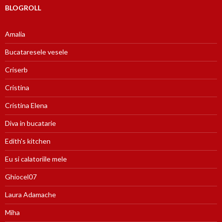
BLOGROLL
Amalia
Bucataresele vesele
Criserb
Cristina
Cristina Elena
Diva in bucatarie
Edith's kitchen
Eu si calatoriile mele
Ghiocel07
Laura Adamache
Miha