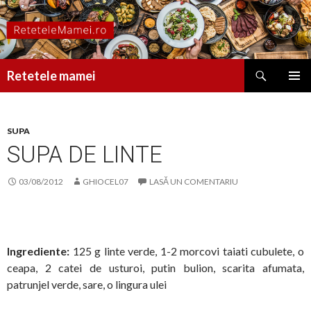
Caută
Retetele mamei
SARI
MENIU
LA
PRINCI
CONȚINUT
SUPA
SUPA DE LINTE
03/08/2012
GHIOCEL07
LASĂ UN COMENTARIU
Ingrediente:
125 g linte verde, 1-2 morcovi taiati cubulete, o
ceapa, 2 catei de usturoi, putin bulion, scarita afumata,
patrunjel verde, sare, o lingura ulei