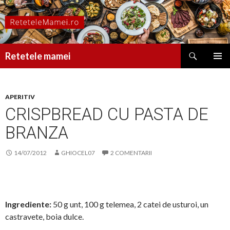
Caută
Retetele mamei
SARI
MENIU
LA
PRINCI
CONȚINUT
APERITIV
CRISPBREAD CU PASTA DE
BRANZA
14/07/2012
GHIOCEL07
2 COMENTARII
Ingrediente:
50 g unt, 100 g telemea, 2 catei de usturoi, un
castravete, boia dulce.