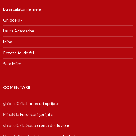
Eu si calatoriile mele
Ghiocel07
Laura Adamache
Miha
Retete fel de fel
Sara Mike
COMENTARII
ghiocel07
la
Fursecuri șprițate
MihaN
la
Fursecuri șprițate
ghiocel07
la
Supă cremă de dovleac