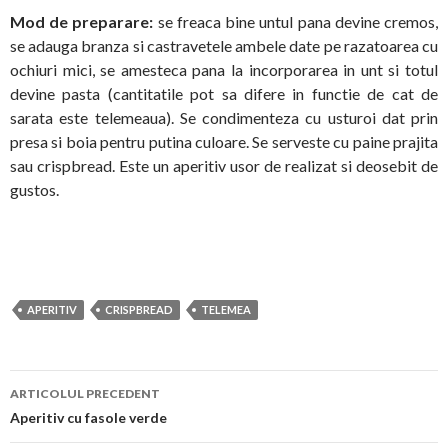
Mod de preparare:
se freaca bine untul pana devine cremos,
se adauga branza si castravetele ambele date pe razatoarea cu
ochiuri mici, se amesteca pana la incorporarea in unt si totul
devine pasta (cantitatile pot sa difere in functie de cat de
sarata este telemeaua). Se condimenteza cu usturoi dat prin
presa si boia pentru putina culoare. Se serveste cu paine prajita
sau crispbread. Este un aperitiv usor de realizat si deosebit de
gustos.
APERITIV
CRISPBREAD
TELEMEA
Navigare
ARTICOLUL PRECEDENT
în
Aperitiv cu fasole verde