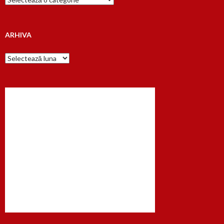
dupa…
ARHIVA
Arhiva