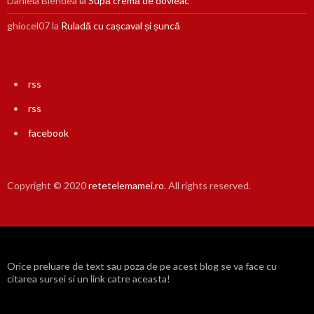
Daniela Blendea
la
Supă cremă de dovleac
ghiocel07
la
Ruladă cu cașcaval și șuncă
rss
rss
facebook
Copyright © 2020
retetelemamei.ro
. All rights reserved.
Orice preluare de text sau poza de pe acest blog se va face cu
citarea sursei si un link catre aceasta!