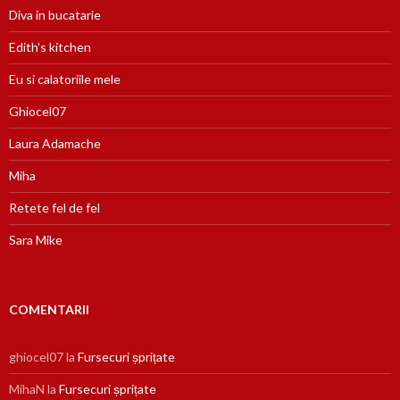
Diva in bucatarie
Edith's kitchen
Eu si calatoriile mele
Ghiocel07
Laura Adamache
Miha
Retete fel de fel
Sara Mike
COMENTARII
ghiocel07
la
Fursecuri șprițate
MihaN
la
Fursecuri șprițate