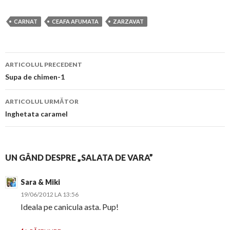
CARNAT
CEAFA AFUMATA
ZARZAVAT
Navigare
ARTICOLUL PRECEDENT
în
Supa de chimen-1
articol
ARTICOLUL URMĂTOR
Inghetata caramel
UN GÂND DESPRE „SALATA DE VARA”
Sara & Miki
19/06/2012 LA 13:56
Ideala pe canicula asta. Pup!