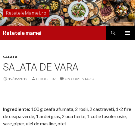
Caută
Retetele mamei
SARI
MENIU
LA
PRINCI
CONȚINUT
SALATA
SALATA DE VARA
19/06/2012
GHIOCEL07
UN COMENTARIU
Ingrediente:
100 g ceafa afumata, 2 rosii, 2 castraveti, 1-2 fire
de ceapa verde, 1 ardei gras, 2 oua fierte, 1 cutie fasole rosie,
sare, piper, ulei de masline, otet