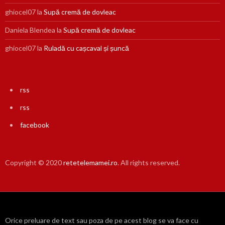
ghiocel07
la
Supă cremă de dovleac
Daniela Blendea
la
Supă cremă de dovleac
ghiocel07
la
Ruladă cu cașcaval și șuncă
rss
rss
facebook
Copyright © 2020
retetelemamei.ro
. All rights reserved.
Orice preluare de text sau poza de pe acest blog se va face cu