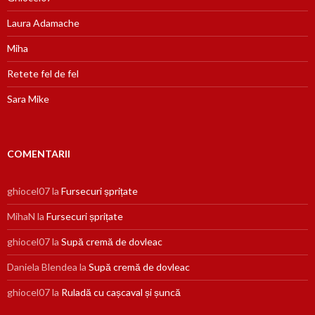
Laura Adamache
Miha
Retete fel de fel
Sara Mike
COMENTARII
ghiocel07
la
Fursecuri șprițate
MihaN
la
Fursecuri șprițate
ghiocel07
la
Supă cremă de dovleac
Daniela Blendea
la
Supă cremă de dovleac
ghiocel07
la
Ruladă cu cașcaval și șuncă