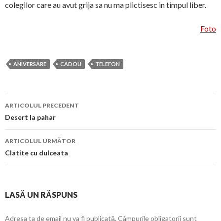
colegilor care au avut grija sa nu ma plictisesc in timpul liber.
Foto
ANIVERSARE
CADOU
TELEFON
Navigare
ARTICOLUL PRECEDENT
în
Desert la pahar
articol
ARTICOLUL URMĂTOR
Clatite cu dulceata
LASĂ UN RĂSPUNS
Adresa ta de email nu va fi publicată.
Câmpurile obligatorii sunt