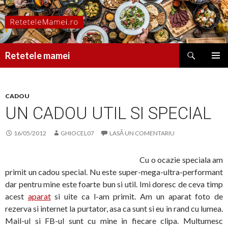
Caută
Retetele mamei
SARI
MENIU
LA
PRINCI
CONȚINUT
CADOU
UN CADOU UTIL SI SPECIAL
16/05/2012
GHIOCEL07
LASĂ UN COMENTARIU
Cu o ocazie speciala am
primit un cadou special. Nu este super-mega-ultra-performant
dar pentru mine este foarte bun si util. Imi doresc de ceva timp
acest
aparat
si uite ca l-am primit. Am un aparat foto de
rezerva si internet la purtator, asa ca sunt si eu in rand cu lumea.
Mail-ul si FB-ul sunt cu mine in fiecare clipa. Multumesc