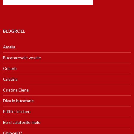
BLOGROLL
Amalia
Bucataresele vesele
Criserb
Cristina
Cristina Elena
Diva in bucatarie
Edith's kitchen
Eu si calatoriile mele
Ghiocel07