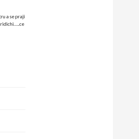
ru a se praji
 ridichi…..ce