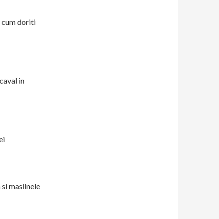
 cum doriti
caval in
ei
si maslinele