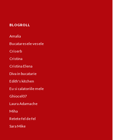
BLOGROLL
Amalia
Bucataresele vesele
Criserb
Cristina
Cristina Elena
Diva in bucatarie
Edith's kitchen
Eu si calatoriile mele
Ghiocel07
Laura Adamache
Miha
Retete fel de fel
Sara Mike