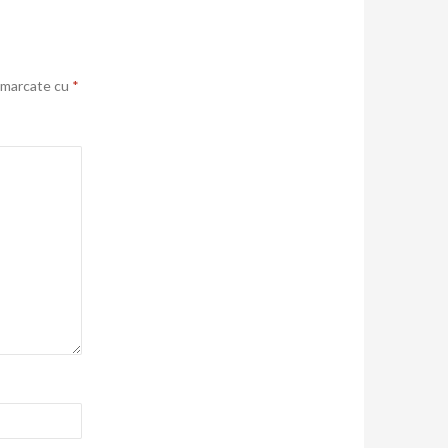
t marcate cu
*