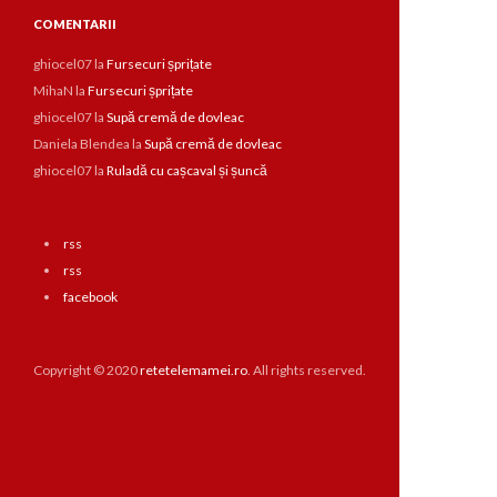
COMENTARII
ghiocel07
la
Fursecuri șprițate
MihaN
la
Fursecuri șprițate
ghiocel07
la
Supă cremă de dovleac
Daniela Blendea
la
Supă cremă de dovleac
ghiocel07
la
Ruladă cu cașcaval și șuncă
rss
rss
facebook
Copyright © 2020
retetelemamei.ro
. All rights reserved.