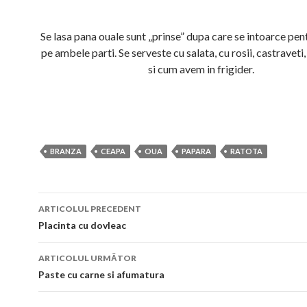
Se lasa pana ouale sunt „prinse” dupa care se intoarce pent
pe ambele parti. Se serveste cu salata, cu rosii, castraveti,
si cum avem in frigider.
BRANZA
CEAPA
OUA
PAPARA
RATOTA
Navigare
ARTICOLUL PRECEDENT
în
Placinta cu dovleac
articol
ARTICOLUL URMĂTOR
Paste cu carne si afumatura