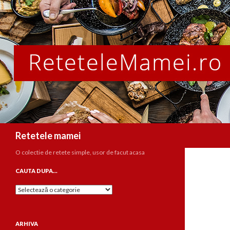
Caută
Retetele mamei
O colectie de retete simple, usor de facut acasa
CAUTA DUPA…
Cauta
dupa…
ARHIVA