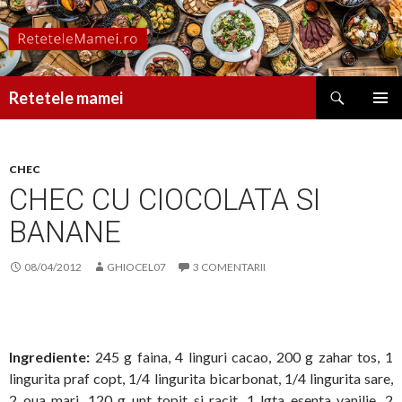
Caută
Retetele mamei
SARI
MENIU
LA
PRINCI
CONȚINUT
CHEC
CHEC CU CIOCOLATA SI
BANANE
08/04/2012
GHIOCEL07
3 COMENTARII
Ingrediente:
245 g faina, 4 linguri cacao, 200 g zahar tos, 1
lingurita praf copt, 1/4 lingurita bicarbonat, 1/4 lingurita sare,
2 oua mari, 120 g unt topit si racit, 1 lgta esenta vanilie, 2