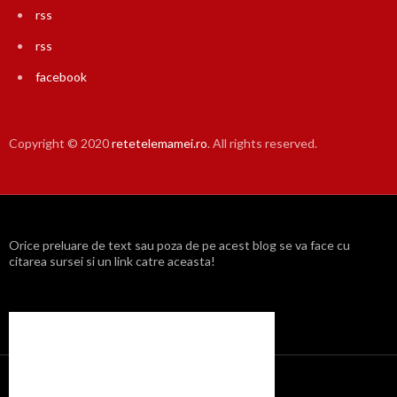
rss
rss
facebook
Copyright © 2020
retetelemamei.ro
. All rights reserved.
Orice preluare de text sau poza de pe acest blog se va face cu
citarea sursei si un link catre aceasta!
Propulsat cu mândrie de WordPress