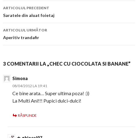
Navigare
ARTICOLUL PRECEDENT
în
Saratele din aluat foietaj
articol
ARTICOLUL URMĂTOR
Aperitiv trandafir
3 COMENTARII LA „CHEC CU CIOCOLATA SI BANANE”
Simona
08/04/2012 LA 19:41
Ce bine arata… Super ultima poza! :))
La Multi Ani!!! Pupici dulci-dulci!
RĂSPUNDE
ghiocel07