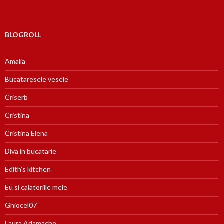
BLOGROLL
Amalia
Bucataresele vesele
Criserb
Cristina
Cristina Elena
Diva in bucatarie
Edith's kitchen
Eu si calatoriile mele
Ghiocel07
Laura Adamache