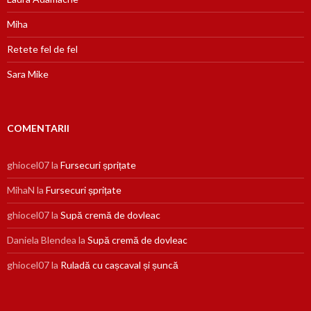
Miha
Retete fel de fel
Sara Mike
COMENTARII
ghiocel07
la
Fursecuri șprițate
MihaN
la
Fursecuri șprițate
ghiocel07
la
Supă cremă de dovleac
Daniela Blendea
la
Supă cremă de dovleac
ghiocel07
la
Ruladă cu cașcaval și șuncă