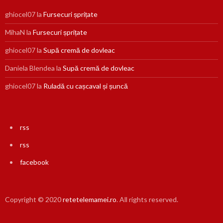
ghiocel07
la
Fursecuri șprițate
MihaN
la
Fursecuri șprițate
ghiocel07
la
Supă cremă de dovleac
Daniela Blendea
la
Supă cremă de dovleac
ghiocel07
la
Ruladă cu cașcaval și șuncă
rss
rss
facebook
Copyright © 2020
retetelemamei.ro
. All rights reserved.