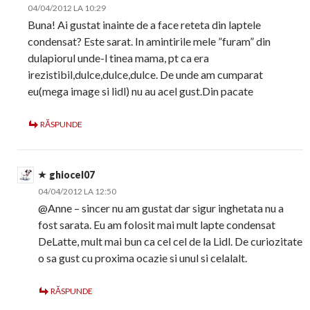
04/04/2012 LA 10:29
Buna! Ai gustat inainte de a face reteta din laptele
condensat? Este sarat. In amintirile mele ”furam” din
dulapiorul unde-l tinea mama, pt ca era
irezistibil,dulce,dulce,dulce. De unde am cumparat
eu(mega image si lidl) nu au acel gust.Din pacate
RĂSPUNDE
ghiocel07
04/04/2012 LA 12:50
@Anne – sincer nu am gustat dar sigur inghetata nu a
fost sarata. Eu am folosit mai mult lapte condensat
DeLatte, mult mai bun ca cel cel de la Lidl. De curiozitate
o sa gust cu proxima ocazie si unul si celalalt.
RĂSPUNDE