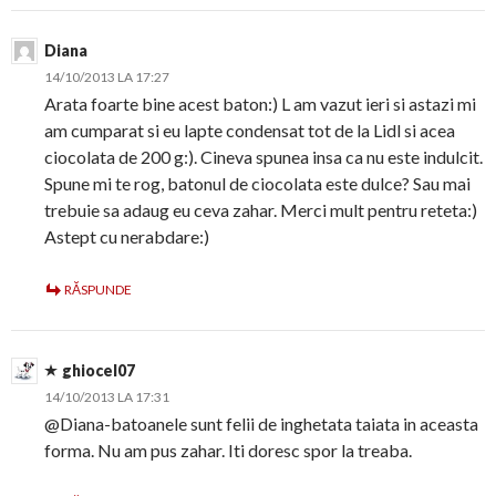
Diana
14/10/2013 LA 17:27
Arata foarte bine acest baton:) L am vazut ieri si astazi mi
am cumparat si eu lapte condensat tot de la Lidl si acea
ciocolata de 200 g:). Cineva spunea insa ca nu este indulcit.
Spune mi te rog, batonul de ciocolata este dulce? Sau mai
trebuie sa adaug eu ceva zahar. Merci mult pentru reteta:)
Astept cu nerabdare:)
RĂSPUNDE
ghiocel07
14/10/2013 LA 17:31
@Diana-batoanele sunt felii de inghetata taiata in aceasta
forma. Nu am pus zahar. Iti doresc spor la treaba.