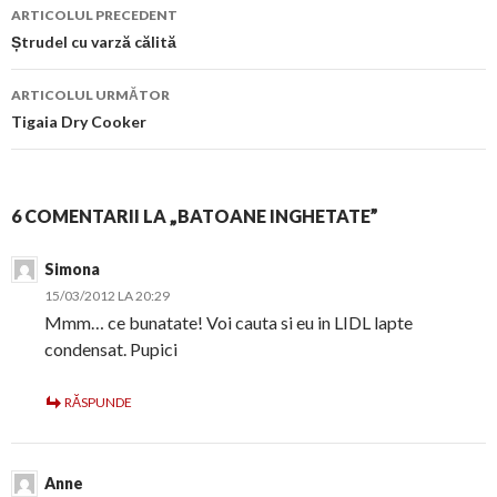
Navigare
ARTICOLUL PRECEDENT
în
Ștrudel cu varză călită
articol
ARTICOLUL URMĂTOR
Tigaia Dry Cooker
6 COMENTARII LA „BATOANE INGHETATE”
Simona
15/03/2012 LA 20:29
Mmm… ce bunatate! Voi cauta si eu in LIDL lapte
condensat. Pupici
RĂSPUNDE
Anne