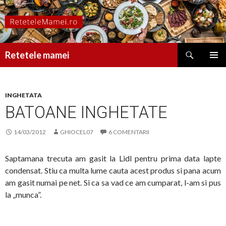
Caută
Retetele mamei
SARI
MENIU
LA
PRINCI
CONȚINUT
INGHETATA
BATOANE INGHETATE
14/03/2012
GHIOCEL07
6 COMENTARII
Saptamana trecuta am gasit la Lidl pentru prima data lapte
condensat. Stiu ca multa lume cauta acest produs si pana acum
am gasit numai pe net. Si ca sa vad ce am cumparat, l-am si pus
la „munca”.