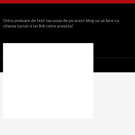
Orice preluare de text sau poza de pe acest blog se va face cu
citarea sursei si un link catre aceasta!
Propulsat cu mândrie de WordPress