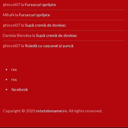
ghiocel07
la
Fursecuri șprițate
MihaN
la
Fursecuri șprițate
ghiocel07
la
Supă cremă de dovleac
Daniela Blendea
la
Supă cremă de dovleac
ghiocel07
la
Ruladă cu cașcaval și șuncă
rss
rss
facebook
Copyright © 2020
retetelemamei.ro
. All rights reserved.