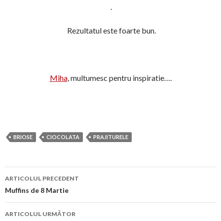
.
Rezultatul este foarte bun.
Miha
, multumesc pentru inspiratie….
BRIOSE
CIOCOLATA
PRAJITURELE
Navigare
ARTICOLUL PRECEDENT
în
Muffins de 8 Martie
articol
ARTICOLUL URMĂTOR