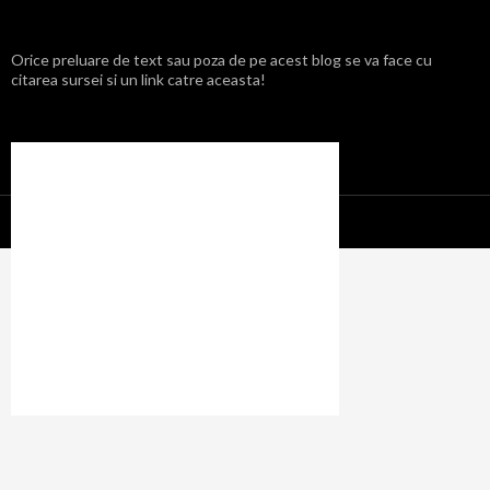
Orice preluare de text sau poza de pe acest blog se va face cu
citarea sursei si un link catre aceasta!
Propulsat cu mândrie de WordPress