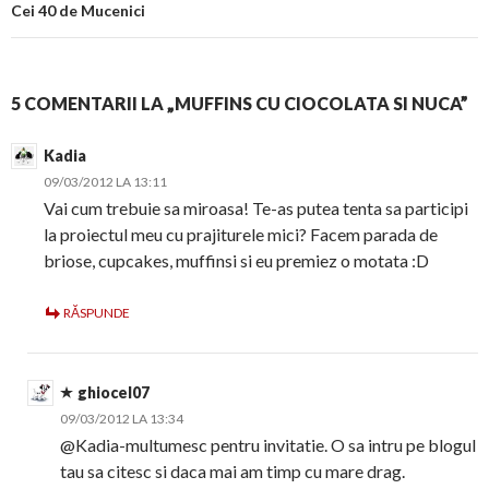
Cei 40 de Mucenici
5 COMENTARII LA „MUFFINS CU CIOCOLATA SI NUCA”
Kadia
09/03/2012 LA 13:11
Vai cum trebuie sa miroasa! Te-as putea tenta sa participi
la proiectul meu cu prajiturele mici? Facem parada de
briose, cupcakes, muffinsi si eu premiez o motata :D
RĂSPUNDE
ghiocel07
09/03/2012 LA 13:34
@Kadia-multumesc pentru invitatie. O sa intru pe blogul
tau sa citesc si daca mai am timp cu mare drag.