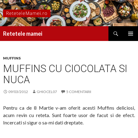
Caută
Retetele mamei
SARI
MENIU
LA
PRINCI
CONȚINUT
MUFFINS
MUFFINS CU CIOCOLATA SI
NUCA
09/03/2012
GHIOCEL07
5 COMENTARII
Pentru ca de 8 Martie v-am oferit acesti Muffins deliciosi,
acum revin cu reteta. Sunt foarte usor de facut si de efect.
Incercati si sigur o sa-mi dati dreptate.