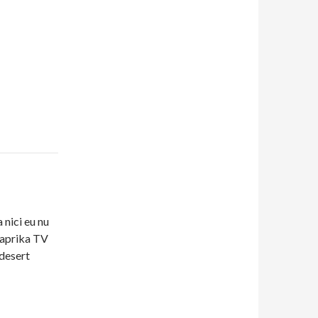
 nici eu nu
Paprika TV
desert