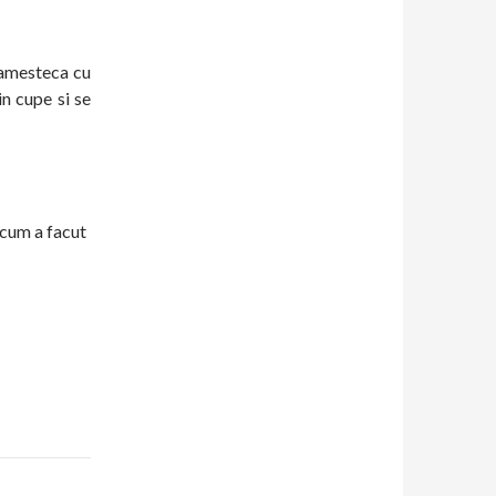
e amesteca cu
in cupe si se
 cum a facut