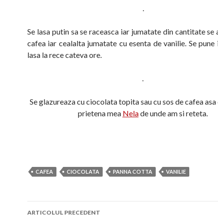
.
Se lasa putin sa se raceasca iar jumatate din cantitate s
cafea iar cealalta jumatate cu esenta de vanilie. Se pune 
lasa la rece cateva ore.
.
Se glazureaza cu ciocolata topita sau cu sos de cafea asa
prietena mea
Nela
de unde am si reteta.
CAFEA
CIOCOLATA
PANNA COTTA
VANILIE
Navigare
ARTICOLUL PRECEDENT