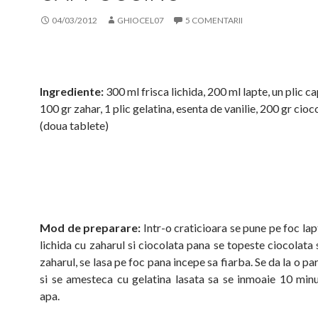
04/03/2012
GHIOCEL07
5 COMENTARII
Ingrediente:
300 ml frisca lichida, 200 ml lapte, un plic c
100 gr zahar, 1 plic gelatina, esenta de vanilie, 200 gr cioc
(doua tablete)
Mod de preparare:
Intr-o craticioara se pune pe foc lapt
lichida cu zaharul si ciocolata pana se topeste ciocolata 
zaharul, se lasa pe foc pana incepe sa fiarba. Se da la o pa
si se amesteca cu gelatina lasata sa se inmoaie 10 minu
apa.