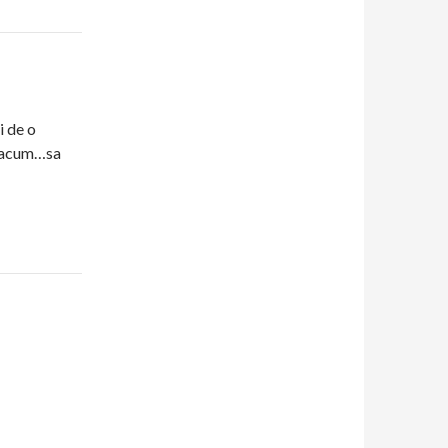
i de o
, acum…sa