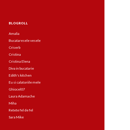
BLOGROLL
Amalia
Bucataresele vesele
Criserb
Cristina
Cristina Elena
Diva in bucatarie
Edith's kitchen
Eu si calatoriile mele
Ghiocel07
Laura Adamache
Miha
Retete fel de fel
Sara Mike