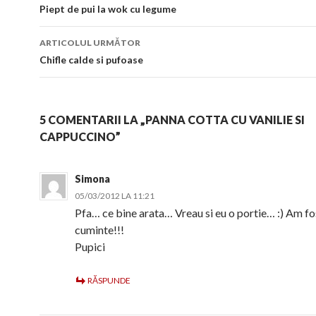
în
Piept de pui la wok cu legume
articol
ARTICOLUL URMĂTOR
Chifle calde si pufoase
5 COMENTARII LA „PANNA COTTA CU VANILIE SI
CAPPUCCINO”
Simona
05/03/2012 LA 11:21
Pfa… ce bine arata… Vreau si eu o portie… :) Am fo
cuminte!!!
Pupici
RĂSPUNDE