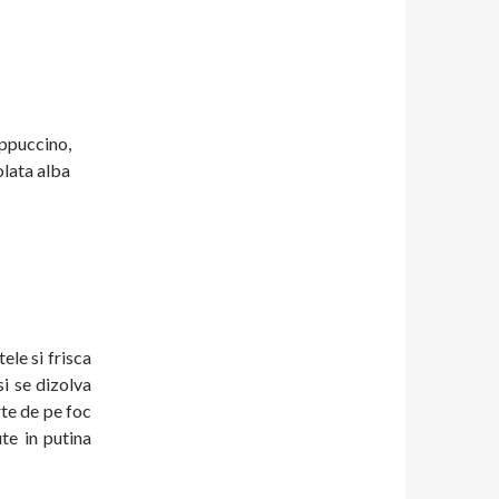
appuccino,
olata alba
ele si frisca
si se dizolva
rte de pe foc
te in putina