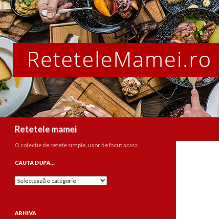
Caută
Retetele mamei
O colectie de retete simple, usor de facut acasa
CAUTA DUPA…
Cauta
dupa…
ARHIVA