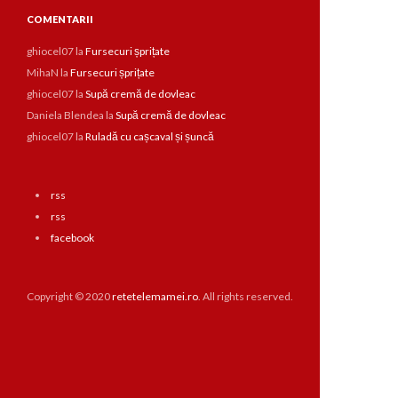
COMENTARII
ghiocel07
la
Fursecuri șprițate
MihaN
la
Fursecuri șprițate
ghiocel07
la
Supă cremă de dovleac
Daniela Blendea
la
Supă cremă de dovleac
ghiocel07
la
Ruladă cu cașcaval și șuncă
rss
rss
facebook
Copyright © 2020
retetelemamei.ro
. All rights reserved.