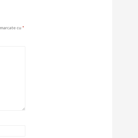
t marcate cu
*