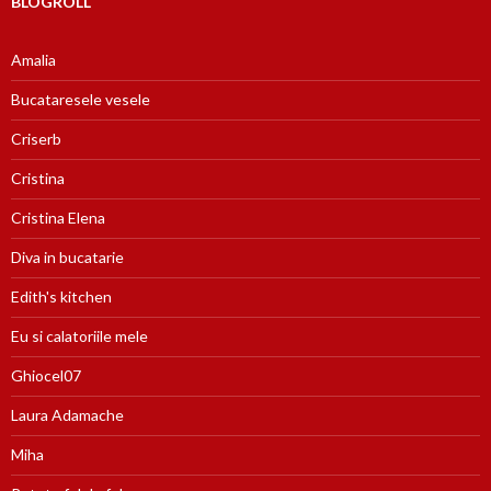
BLOGROLL
Amalia
Bucataresele vesele
Criserb
Cristina
Cristina Elena
Diva in bucatarie
Edith's kitchen
Eu si calatoriile mele
Ghiocel07
Laura Adamache
Miha