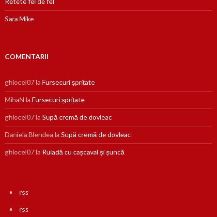
Retete fel de fel
Sara Mike
COMENTARII
ghiocel07
la
Fursecuri șprițate
MihaN
la
Fursecuri șprițate
ghiocel07
la
Supă cremă de dovleac
Daniela Blendea
la
Supă cremă de dovleac
ghiocel07
la
Ruladă cu cașcaval și șuncă
rss
rss