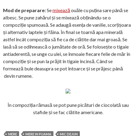
Mod de preparare:
Se
mixează
ouăle cu puțina sare până se
albesc. Se pune zahărul și se mixează obținându-se o
compoziție spumoasă. Se adaugă esența de vanilie, scorțișoara
și alternativ laptele și făina. În final se toarnă apa minerală
astfel încât compoziția să fie ca de clătite dar mai groasă. Se
lasă să se odihnească o jumătate de oră. Se folosește o tigaie
antiaderentă, se unge cu ulei, se înmoaie fiecare felie de măr în
compoziție și se pun la prăjit în tigaie încinsă. Când se
formează bule deasupra se pot întoarce și se prăjesc până
devin rumene.
În compoziția rămasă se pot pune picături de ciocolată sau
stafide și se fac clătite americane.
MERE
MERE IN PIJAMA
MIC DEJUN