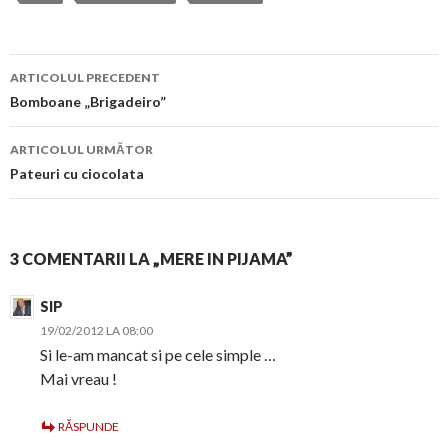
Navigare
ARTICOLUL PRECEDENT
în
Bomboane „Brigadeiro”
articol
ARTICOLUL URMĂTOR
Pateuri cu ciocolata
3 COMENTARII LA „MERE IN PIJAMA”
SIP
19/02/2012 LA 08:00
Si le-am mancat si pe cele simple …
Mai vreau !
RĂSPUNDE