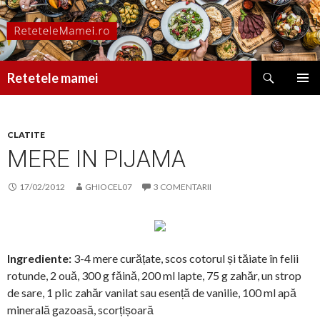
Caută
Retetele mamei
SARI
MENIU
LA
PRINCI
CONȚINUT
CLATITE
MERE IN PIJAMA
17/02/2012
GHIOCEL07
3 COMENTARII
Ingrediente:
3-4 mere curățate, scos cotorul și tăiate în felii
rotunde, 2 ouă, 300 g făină, 200 ml lapte, 75 g zahăr, un strop
de sare, 1 plic zahăr vanilat sau esență de vanilie, 100 ml apă
minerală gazoasă, scorțișoară