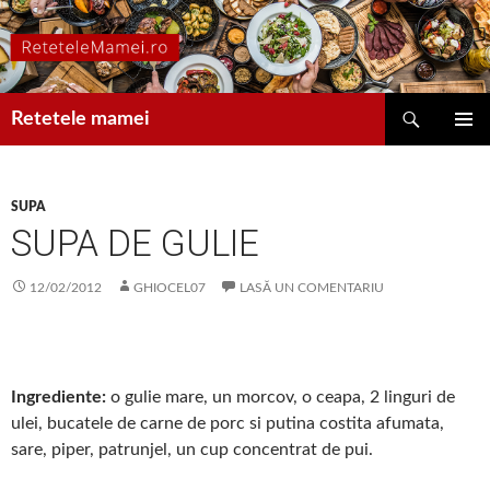
Caută
Retetele mamei
SARI
MENIU
LA
PRINCIP
CONȚINUT
SUPA
SUPA DE GULIE
12/02/2012
GHIOCEL07
LASĂ UN COMENTARIU
Ingrediente:
o gulie mare, un morcov, o ceapa, 2 linguri de
ulei, bucatele de carne de porc si putina costita afumata,
sare, piper, patrunjel, un cup concentrat de pui.