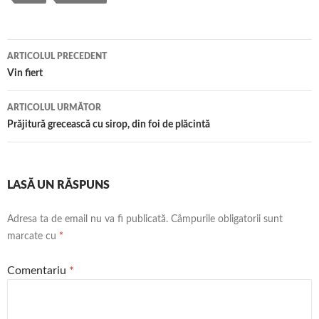
Navigare
ARTICOLUL PRECEDENT
în
Vin fiert
articol
ARTICOLUL URMĂTOR
Prăjitură grecească cu sirop, din foi de plăcintă
LASĂ UN RĂSPUNS
Adresa ta de email nu va fi publicată.
Câmpurile obligatorii sunt
marcate cu
*
Comentariu
*