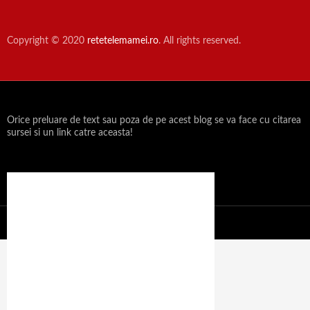
Copyright © 2020
retetelemamei.ro
. All rights reserved.
Orice preluare de text sau poza de pe acest blog se va face cu citarea
sursei si un link catre aceasta!
Propulsat cu mândrie de WordPress