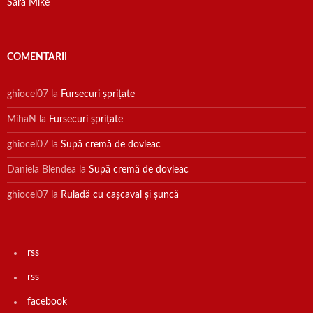
Sara Mike
COMENTARII
ghiocel07
la
Fursecuri șprițate
MihaN
la
Fursecuri șprițate
ghiocel07
la
Supă cremă de dovleac
Daniela Blendea
la
Supă cremă de dovleac
ghiocel07
la
Ruladă cu cașcaval și șuncă
rss
rss
facebook