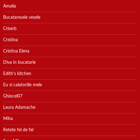
Amalia
Bucataresele vesele
Criserb
Cristina
Cristina Elena
Diva in bucatarie
Edith's kitchen
Eu si calatoriile mele
Ghiocel07
Laura Adamache
Miha
Retete fel de fel