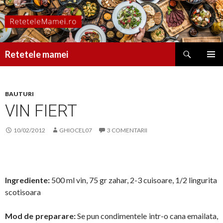
Caută
Retetele mamei
SARI
MENIU
LA
PRINCI
CONȚINUT
BAUTURI
VIN FIERT
10/02/2012
GHIOCEL07
3 COMENTARII
Ingrediente:
500 ml vin, 75 gr zahar, 2-3 cuisoare, 1/2 lingurita
scotisoara
Mod de preparare:
Se pun condimentele intr-o cana emailata,