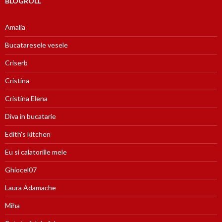
BLOGROLL
Amalia
Bucataresele vesele
Criserb
Cristina
Cristina Elena
Diva in bucatarie
Edith's kitchen
Eu si calatoriile mele
Ghiocel07
Laura Adamache
Miha