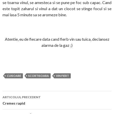
se toarna vinul, se amesteca si se pune pe foc sub capac. Cand
este topit zaharul si vinul a dat un clocot se stinge focul si se
mai lasa 5 minute sa se aromeze bine.
Atentie, eu de fiecare data cand fierb vin sau tuica, declansez
alarma de la gaz ;)
CUISOARE
SCORTISOARA
VIN FIERT
Navigare
ARTICOLUL PRECEDENT
în
Cremes rapid
articol