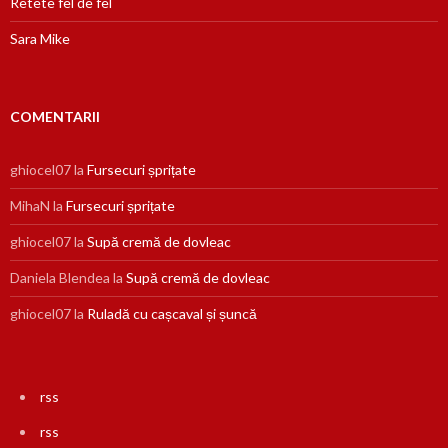
Retete fel de fel
Sara Mike
COMENTARII
ghiocel07
la
Fursecuri șprițate
MihaN
la
Fursecuri șprițate
ghiocel07
la
Supă cremă de dovleac
Daniela Blendea
la
Supă cremă de dovleac
ghiocel07
la
Ruladă cu cașcaval și șuncă
rss
rss