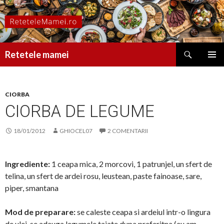
Caută
Retetele mamei
SARI
MENIU
LA
PRINCI
CONȚINUT
CIORBA
CIORBA DE LEGUME
18/01/2012
GHIOCEL07
2 COMENTARII
Ingrediente:
1 ceapa mica, 2 morcovi, 1 patrunjel, un sfert de
telina, un sfert de ardei rosu, leustean, paste fainoase, sare,
piper, smantana
Mod de preparare:
se caleste ceapa si ardeiul intr-o lingura
de ulei, se adauga legumele taiate dupa preferitna (eu am