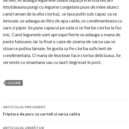
intotdeauna pungi cu legume congelate puse de mine atunci
cand raman de la alta ciorba), se lasa putin sub capac sa se
inmoaie, se adauga un litru de apa calda, se condimenteaza cu
sare si piper. Se pune capacul pe oala si se fierbe ciorba la foc
mic. Cand legumele sunt aproape fierte se adauga o mana de
paste fainoase, iar la final o cana de zeama de varza sau se
stoarce putina lamaie. Se gusta sa fie ciorba suficient de
condimentata. O mana de leustean face ciorba delicioasa. Se
serveste cu smantana sau cu iaurt degresat in post.
LEGUME
Navigare
ARTICOLUL PRECEDENT
în
Friptura de porc cu cartofi si varza calita
articol
ARTICOLUL URMĂTOR