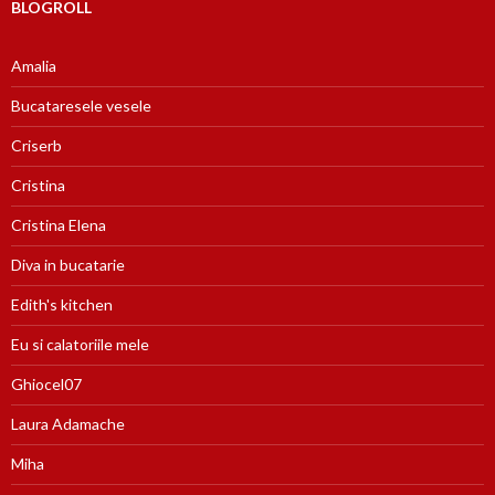
BLOGROLL
Amalia
Bucataresele vesele
Criserb
Cristina
Cristina Elena
Diva in bucatarie
Edith's kitchen
Eu si calatoriile mele
Ghiocel07
Laura Adamache
Miha