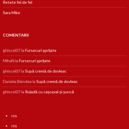
Retete fel de fel
Sara Mike
COMENTARII
ghiocel07
la
Fursecuri șprițate
MihaN
la
Fursecuri șprițate
ghiocel07
la
Supă cremă de dovleac
Daniela Blendea
la
Supă cremă de dovleac
ghiocel07
la
Ruladă cu cașcaval și șuncă
rss
rss