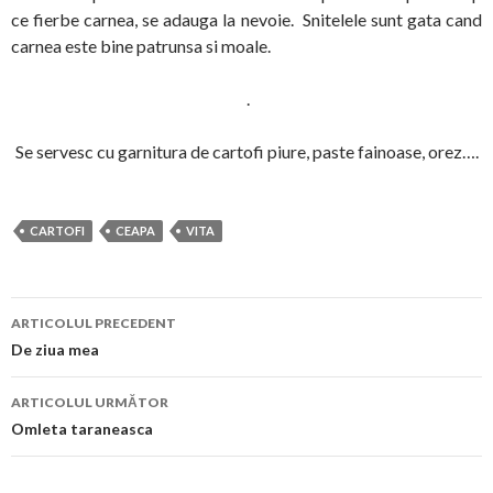
ce fierbe carnea, se adauga la nevoie. Snitelele sunt gata cand
carnea este bine patrunsa si moale.
.
Se servesc cu garnitura de cartofi piure, paste fainoase, orez….
CARTOFI
CEAPA
VITA
Navigare
ARTICOLUL PRECEDENT
în
De ziua mea
articol
ARTICOLUL URMĂTOR
Omleta taraneasca