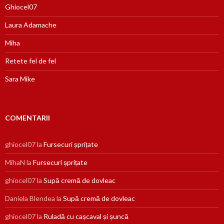
Ghiocel07
Laura Adamache
Miha
Retete fel de fel
Sara Mike
COMENTARII
ghiocel07
la
Fursecuri șprițate
MihaN
la
Fursecuri șprițate
ghiocel07
la
Supă cremă de dovleac
Daniela Blendea
la
Supă cremă de dovleac
ghiocel07
la
Ruladă cu cașcaval și șuncă