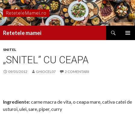
Caută
Retetele mamei
SARI
MENIU
LA
PRINCI
SNITEL
CONȚINUT
„SNITEL” CU CEAPA
09/01/2012
GHIOCEL07
2 COMENTARII
Ingrediente:
carne macra de vita, o ceapa mare, cativa catei de
usturoi, ulei, sare, piper, curry