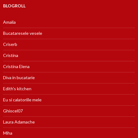
BLOGROLL
Amalia
Bucataresele vesele
Criserb
Cristina
Cristina Elena
Diva in bucatarie
Edith's kitchen
Eu si calatoriile mele
Ghiocel07
Laura Adamache
Miha