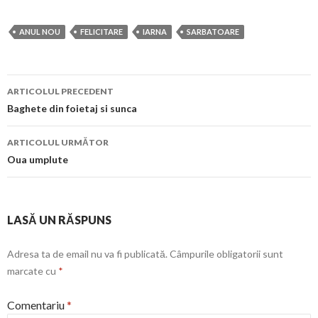
ANUL NOU
FELICITARE
IARNA
SARBATOARE
Navigare
ARTICOLUL PRECEDENT
în
Baghete din foietaj si sunca
articol
ARTICOLUL URMĂTOR
Oua umplute
LASĂ UN RĂSPUNS
Adresa ta de email nu va fi publicată.
Câmpurile obligatorii sunt
marcate cu
*
Comentariu
*