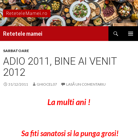
Caută
Retetele mamei
SARI
MENIU
LA
PRINCI
SARBATOARE
CONȚINUT
ADIO 2011, BINE AI VENIT
2012
31/12/2011
GHIOCEL07
LASĂ UN COMENTARIU
La multi ani !
Sa fiti sanatosi si la punga grosi!