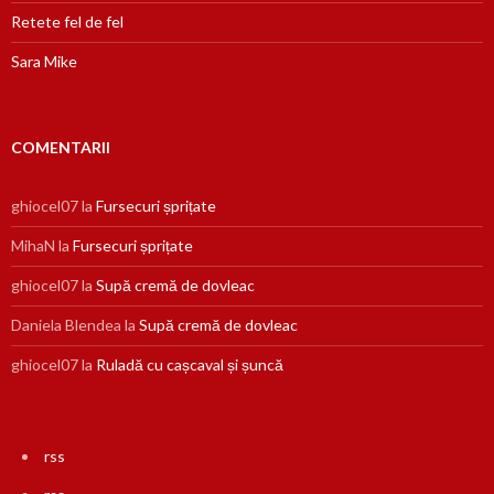
Retete fel de fel
Sara Mike
COMENTARII
ghiocel07
la
Fursecuri șprițate
MihaN
la
Fursecuri șprițate
ghiocel07
la
Supă cremă de dovleac
Daniela Blendea
la
Supă cremă de dovleac
ghiocel07
la
Ruladă cu cașcaval și șuncă
rss