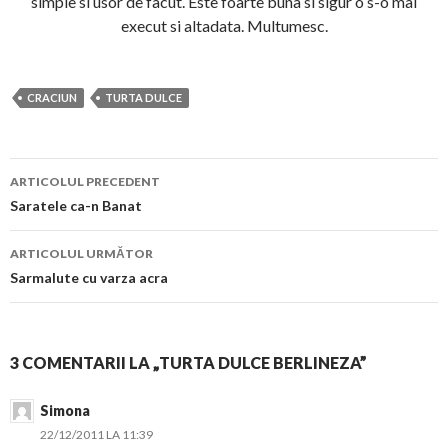
simple si usor de facut. Este foarte buna si sigur o s-o mai
execut si altadata. Multumesc.
CRACIUN
TURTA DULCE
Navigare
ARTICOLUL PRECEDENT
în
Saratele ca-n Banat
articol
ARTICOLUL URMĂTOR
Sarmalute cu varza acra
3 COMENTARII LA „TURTA DULCE BERLINEZA”
Simona
22/12/2011 LA 11:39