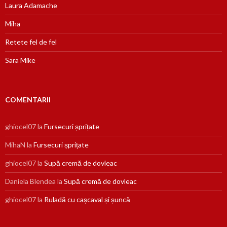
Laura Adamache
Miha
Retete fel de fel
Sara Mike
COMENTARII
ghiocel07
la
Fursecuri șprițate
MihaN
la
Fursecuri șprițate
ghiocel07
la
Supă cremă de dovleac
Daniela Blendea
la
Supă cremă de dovleac
ghiocel07
la
Ruladă cu cașcaval și șuncă