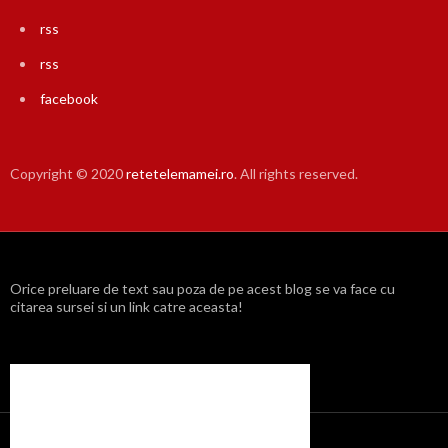
rss
rss
facebook
Copyright © 2020
retetelemamei.ro
. All rights reserved.
Orice preluare de text sau poza de pe acest blog se va face cu
citarea sursei si un link catre aceasta!
Propulsat cu mândrie de WordPress