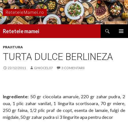
Caută
Retetele mamei
SARI
MENIU
LA
PRINCI
PRAJITURA
CONȚINUT
TURTA DULCE BERLINEZA
22/12/2011
GHIOCEL07
3 COMENTARII
Ingrediente:
50 gr ciocolata amaruie, 220 gr zahar pudra, 2
oua, 1 plic zahar vanilat, 1 lingurita scortisoara, 70 gr miere,
250 gr faina, 1/2 plic praf de copt, esenta de lamaie, fulgi de
migdale, 50 gr zahar pudra si 3 lingurite apa pentru decor