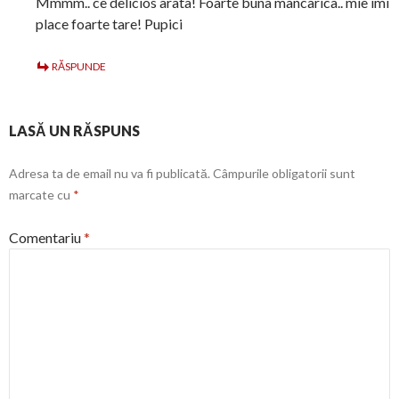
Mmmm.. ce delicios arata! Foarte buna mancarica.. mie imi
place foarte tare! Pupici
RĂSPUNDE
LASĂ UN RĂSPUNS
Adresa ta de email nu va fi publicată.
Câmpurile obligatorii sunt
marcate cu
*
Comentariu
*