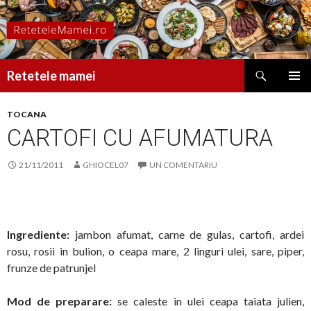
Caută
Retetele mamei
SARI
MENIU
LA
PRINCI
TOCANA
CONȚINUT
CARTOFI CU AFUMATURA
21/11/2011
GHIOCEL07
UN COMENTARIU
Ingrediente:
jambon afumat, carne de gulas, cartofi, ardei
rosu, rosii in bulion, o ceapa mare, 2 linguri ulei, sare, piper,
frunze de patrunjel
Mod de preparare:
se caleste in ulei ceapa taiata julien,