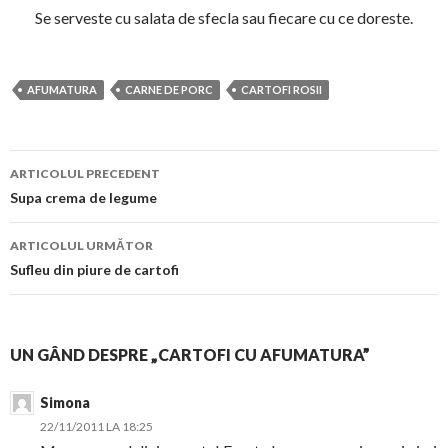
Se serveste cu salata de sfecla sau fiecare cu ce doreste.
AFUMATURA
CARNE DE PORC
CARTOFI ROSII
Navigare
ARTICOLUL PRECEDENT
în
Supa crema de legume
articol
ARTICOLUL URMĂTOR
Sufleu din piure de cartofi
UN GÂND DESPRE „CARTOFI CU AFUMATURA”
Simona
22/11/2011 LA 18:25