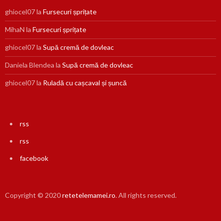
ghiocel07
la
Fursecuri șprițate
MihaN
la
Fursecuri șprițate
ghiocel07
la
Supă cremă de dovleac
Daniela Blendea
la
Supă cremă de dovleac
ghiocel07
la
Ruladă cu cașcaval și șuncă
rss
rss
facebook
Copyright © 2020
retetelemamei.ro
. All rights reserved.