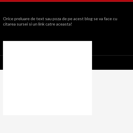
Orice preluare de text sau poza de pe acest blog se va face cu
citarea sursei si un link catre aceasta!
Propulsat cu mândrie de WordPress