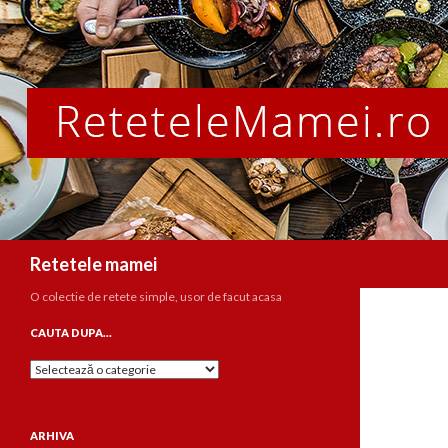
Caută
Retetele mamei
O colectie de retete simple, usor de facut acasa
CAUTA DUPA…
Cauta
dupa…
ARHIVA