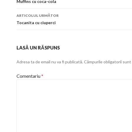
în
Muffins cu coca-cola
articol
ARTICOLUL URMĂTOR
Tocanita cu ciuperci
LASĂ UN RĂSPUNS
Adresa ta de email nu va fi publicată.
Câmpurile obligatorii sun
Comentariu
*