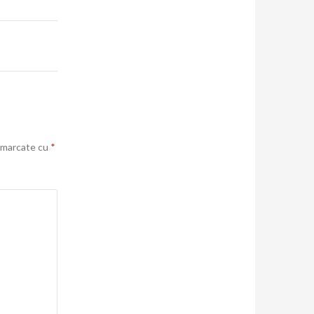
t marcate cu
*