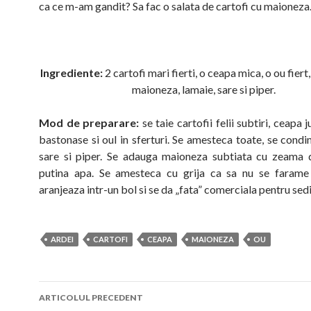
ca ce m-am gandit? Sa fac o salata de cartofi cu maioneza
Ingrediente:
2 cartofi mari fierti, o ceapa mica, o ou fiert,
maioneza, lamaie, sare si piper.
Mod de preparare:
se taie cartofii felii subtiri, ceapa j
bastonase si oul in sferturi. Se amesteca toate, se cond
sare si piper. Se adauga maioneza subtiata cu zeama 
putina apa. Se amesteca cu grija ca sa nu se farame 
aranjeaza intr-un bol si se da „fata” comerciala pentru sedi
ARDEI
CARTOFI
CEAPA
MAIONEZA
OU
Navigare
ARTICOLUL PRECEDENT