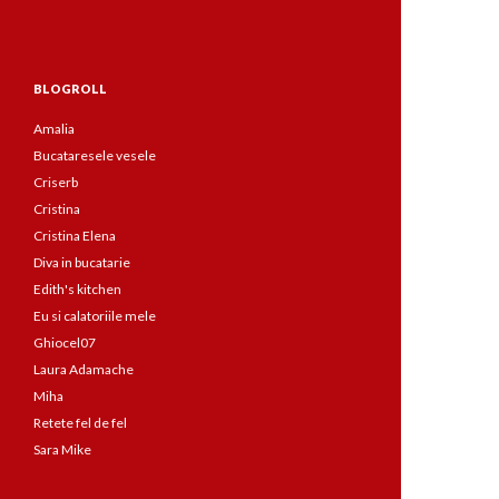
BLOGROLL
Amalia
Bucataresele vesele
Criserb
Cristina
Cristina Elena
Diva in bucatarie
Edith's kitchen
Eu si calatoriile mele
Ghiocel07
Laura Adamache
Miha
Retete fel de fel
Sara Mike