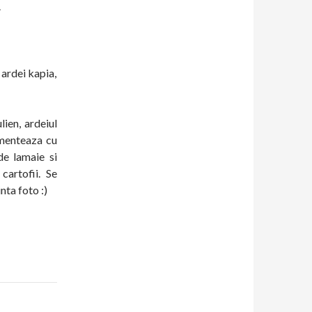
.
 ardei kapia,
ulien, ardeiul
imenteaza cu
de lamaie si
cartofii. Se
nta foto :)