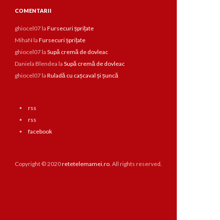
COMENTARII
ghiocel07
la
Fursecuri șprițate
MihaN
la
Fursecuri șprițate
ghiocel07
la
Supă cremă de dovleac
Daniela Blendea
la
Supă cremă de dovleac
ghiocel07
la
Ruladă cu cașcaval și șuncă
rss
rss
facebook
Copyright © 2020
retetelemamei.ro
. All rights reserved.