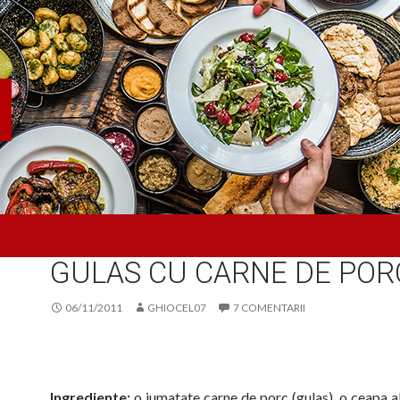
TOCANA
GULAS CU CARNE DE POR
06/11/2011
GHIOCEL07
7 COMENTARII
Ingrediente:
o jumatate carne de porc (gulas), o ceapa al