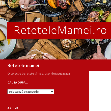
Caută
Retetele mamei
O colectie de retete simple, usor de facut acasa
CAUTA DUPA…
Cauta
dupa…
ARHIVA