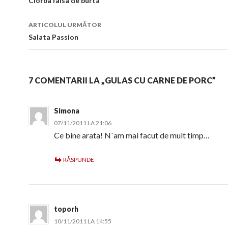
în
Ciorba falsa de burta
articol
ARTICOLUL URMĂTOR
Salata Passion
7 COMENTARII LA „GULAS CU CARNE DE PORC”
Simona
07/11/2011 LA 21:06
Ce bine arata! N`am mai facut de mult timp…
RĂSPUNDE
toporh
10/11/2011 LA 14:55