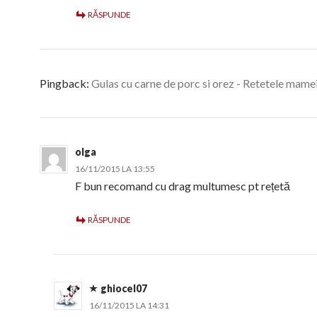
RĂSPUNDE
Pingback:
Gulas cu carne de porc si orez - Retetele mame
olga
16/11/2015 LA 13:55
F bun recomand cu drag multumesc pt rețetă
RĂSPUNDE
ghiocel07
16/11/2015 LA 14:31