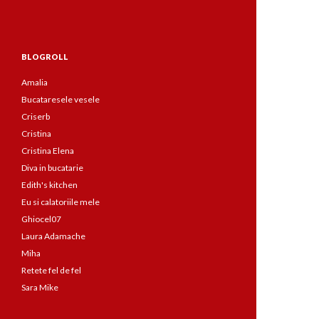
BLOGROLL
Amalia
Bucataresele vesele
Criserb
Cristina
Cristina Elena
Diva in bucatarie
Edith's kitchen
Eu si calatoriile mele
Ghiocel07
Laura Adamache
Miha
Retete fel de fel
Sara Mike