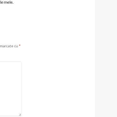
le mele.
t marcate cu
*