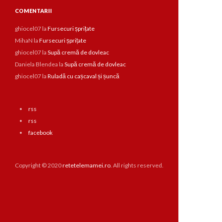
COMENTARII
ghiocel07
la
Fursecuri șprițate
MihaN
la
Fursecuri șprițate
ghiocel07
la
Supă cremă de dovleac
Daniela Blendea
la
Supă cremă de dovleac
ghiocel07
la
Ruladă cu cașcaval și șuncă
rss
rss
facebook
Copyright © 2020
retetelemamei.ro
. All rights reserved.