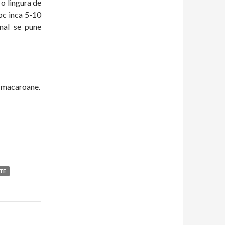
 o lingura de
foc inca 5-10
inal se pune
u macaroane.
TE