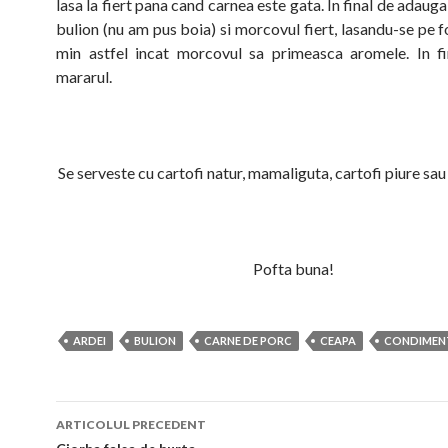
lasa la fiert pana cand carnea este gata. In final de adauga
bulion (nu am pus boia) si morcovul fiert, lasandu-se pe 
min astfel incat morcovul sa primeasca aromele. In f
mararul.
Se serveste cu cartofi natur, mamaliguta, cartofi piure sa
Pofta buna!
ARDEI
BULION
CARNE DE PORC
CEAPA
CONDIMEN
Navigare
ARTICOLUL PRECEDENT