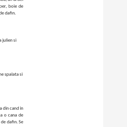
per, boie de
de dafin.
 julien si
e spalata si
a din cand in
ga o cana de
 de dafin. Se