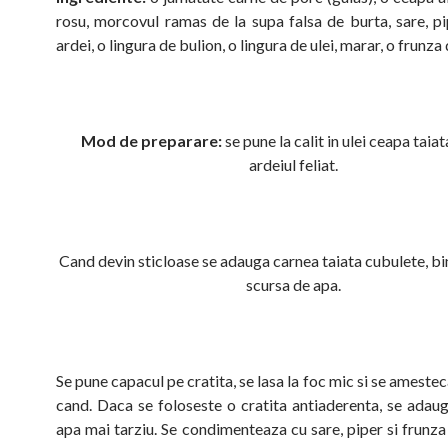
rosu, morcovul ramas de la supa falsa de burta, sare, pi
ardei, o lingura de bulion, o lingura de ulei, marar, o frunza 
Mod de preparare:
se pune la calit in ulei ceapa taiata
ardeiul feliat.
Cand devin sticloase se adauga carnea taiata cubulete, bin
scursa de apa.
Se pune capacul pe cratita, se lasa la foc mic si se amestec
cand. Daca se foloseste o cratita antiaderenta, se adau
apa mai tarziu. Se condimenteaza cu sare, piper si frunza