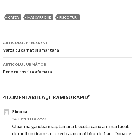
CAFEA
MASCARPONE
PISCOTURI
Navigare
ARTICOLUL PRECEDENT
în
Varza cu carnat si smantana
articol
ARTICOLUL URMĂTOR
Pene cu costita afumata
4 COMENTARII LA „TIRAMISU RAPID”
Simona
24/10/2011 LA 22:23
Chiar ma gandeam saptamana trecuta ca nu am mai facut
de mult un tiramisu… cred ca am mai bine de 1 an.. Dupa ce