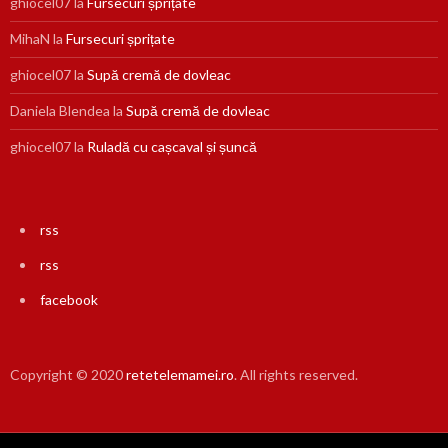
ghiocel07
la
Fursecuri șprițate
MihaN
la
Fursecuri șprițate
ghiocel07
la
Supă cremă de dovleac
Daniela Blendea
la
Supă cremă de dovleac
ghiocel07
la
Ruladă cu cașcaval și șuncă
rss
rss
facebook
Copyright © 2020
retetelemamei.ro
. All rights reserved.