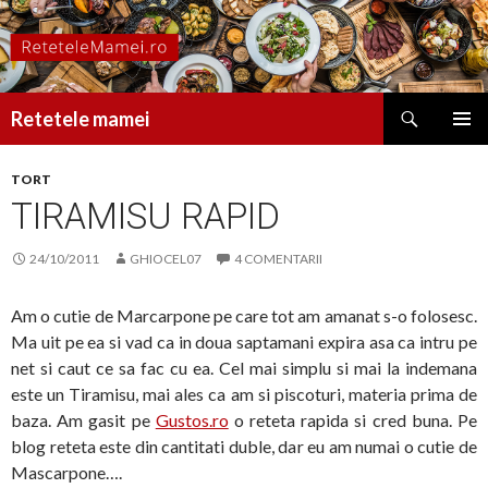
Caută
Retetele mamei
SARI
MENIU
LA
PRINCI
TORT
CONȚINUT
TIRAMISU RAPID
24/10/2011
GHIOCEL07
4 COMENTARII
Am o cutie de Marcarpone pe care tot am amanat s-o folosesc.
Ma uit pe ea si vad ca in doua saptamani expira asa ca intru pe
net si caut ce sa fac cu ea. Cel mai simplu si mai la indemana
este un Tiramisu, mai ales ca am si piscoturi, materia prima de
baza. Am gasit pe
Gustos.ro
o reteta rapida si cred buna. Pe
blog reteta este din cantitati duble, dar eu am numai o cutie de
Mascarpone….