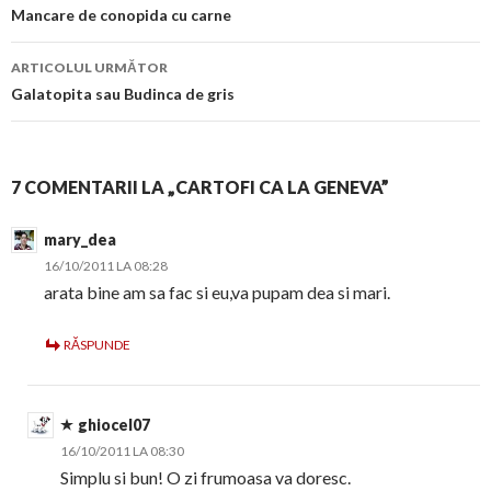
în
Mancare de conopida cu carne
articol
ARTICOLUL URMĂTOR
Galatopita sau Budinca de gris
7 COMENTARII LA „CARTOFI CA LA GENEVA”
mary_dea
16/10/2011 LA 08:28
arata bine am sa fac si eu,va pupam dea si mari.
RĂSPUNDE
ghiocel07
16/10/2011 LA 08:30
Simplu si bun! O zi frumoasa va doresc.