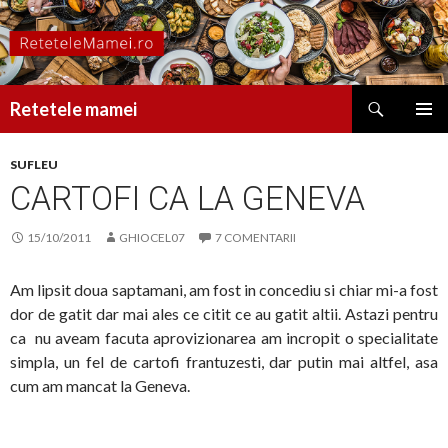
Caută
Retetele mamei
SARI
MENIU
LA
PRINCI
SUFLEU
CONȚINUT
CARTOFI CA LA GENEVA
15/10/2011
GHIOCEL07
7 COMENTARII
Am lipsit doua saptamani, am fost in concediu si chiar mi-a fost
dor de gatit dar mai ales ce citit ce au gatit altii. Astazi pentru
ca nu aveam facuta aprovizionarea am incropit o specialitate
simpla, un fel de cartofi frantuzesti, dar putin mai altfel, asa
cum am mancat la Geneva.