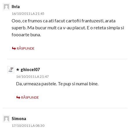
livia
16/10/2011 LA 21:45
Ooo, ce frumos ca ati facut cartofii frantuzesti, arata
superb. Ma bucur mult ca v-au placut. E o reteta simpla si
foooarte buna.
RĂSPUNDE
ghiocel07
16/10/2011 LA 21:47
Da, urmeaza pastele. Te pup si numai bine.
RĂSPUNDE
Simona
17/10/2011 LA 08:30