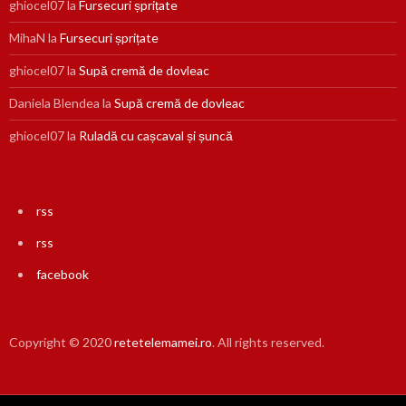
ghiocel07
la
Fursecuri șprițate
MihaN
la
Fursecuri șprițate
ghiocel07
la
Supă cremă de dovleac
Daniela Blendea
la
Supă cremă de dovleac
ghiocel07
la
Ruladă cu cașcaval și șuncă
rss
rss
facebook
Copyright © 2020
retetelemamei.ro
. All rights reserved.