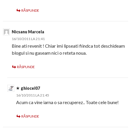
RĂSPUNDE
Nicsanu Marcela
16/10/2011 LA 21:41
Bine ati revenit ! Chiar imi lipseati fiindca tot deschideam
blogul si nu gaseam nici o reteta noua.
RĂSPUNDE
ghiocel07
16/10/2011 LA 21:45
Acum ca vine iarna o sa recuperez.. Toate cele bune!
RĂSPUNDE