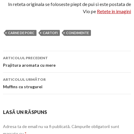
In reteta originala se foloseste piept de pui si este postata de
Vio pe
Retete in imagini
CARNE DE PORC
CARTOFI
CONDIMENTE
Navigare
ARTICOLUL PRECEDENT
în
Prajitura aromata cu mere
articol
ARTICOLUL URMĂTOR
Muffins cu strugurei
LASĂ UN RĂSPUNS
Adresa ta de email nu va fi publicată.
Câmpurile obligatorii sunt
marcate cu
*