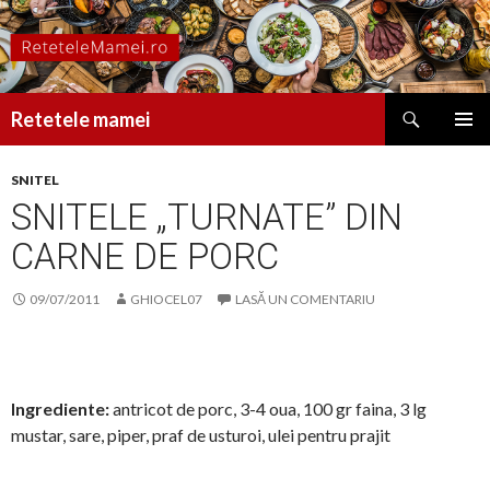
Caută
Retetele mamei
SARI
MENIU
LA
PRINCI
SNITEL
CONȚINUT
SNITELE „TURNATE” DIN
CARNE DE PORC
09/07/2011
GHIOCEL07
LASĂ UN COMENTARIU
Ingrediente:
antricot de porc, 3-4 oua, 100 gr faina, 3 lg
mustar, sare, piper, praf de usturoi, ulei pentru prajit