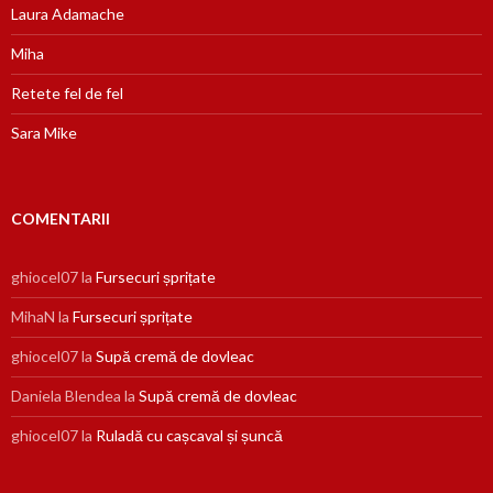
Laura Adamache
Miha
Retete fel de fel
Sara Mike
COMENTARII
ghiocel07
la
Fursecuri șprițate
MihaN
la
Fursecuri șprițate
ghiocel07
la
Supă cremă de dovleac
Daniela Blendea
la
Supă cremă de dovleac
ghiocel07
la
Ruladă cu cașcaval și șuncă