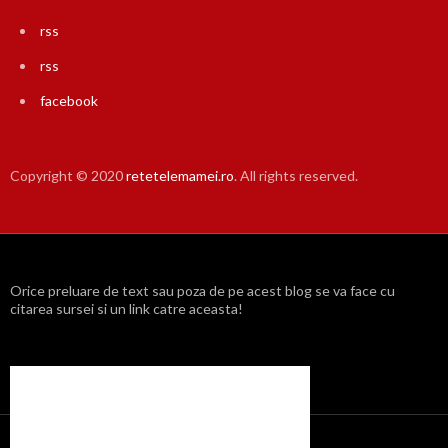
rss
rss
facebook
Copyright © 2020
retetelemamei.ro
. All rights reserved.
Orice preluare de text sau poza de pe acest blog se va face cu
citarea sursei si un link catre aceasta!
Propulsat cu mândrie de WordPress