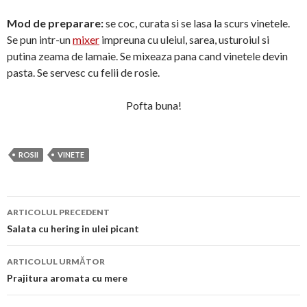
Mod de preparare:
se coc, curata si se lasa la scurs vinetele.
Se pun intr-un
mixer
impreuna cu uleiul, sarea, usturoiul si
putina zeama de lamaie. Se mixeaza pana cand vinetele devin
pasta. Se servesc cu felii de rosie.
Pofta buna!
ROSII
VINETE
Navigare
ARTICOLUL PRECEDENT
în
Salata cu hering in ulei picant
articol
ARTICOLUL URMĂTOR
Prajitura aromata cu mere