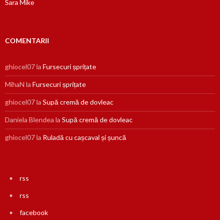
Sara Mike
COMENTARII
ghiocel07
la
Fursecuri șprițate
MihaN
la
Fursecuri șprițate
ghiocel07
la
Supă cremă de dovleac
Daniela Blendea
la
Supă cremă de dovleac
ghiocel07
la
Ruladă cu cașcaval și șuncă
rss
rss
facebook