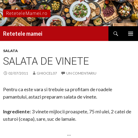
Caută
Retetele mamei
SARI
MENIU
LA
PRINCI
SALATA
CONȚINUT
SALATA DE VINETE
02/07/2011
GHIOCEL07
UN COMENTARIU
Pentru ca este vara si trebuie sa profitam de roadele
pamantului, astazi preparam salata de vinete.
Ingrediente:
3 vinete mijlocii proaspete, 75 ml ulei, 2 catei de
usturoi (ceapa), sare, suc de lamaie.
…