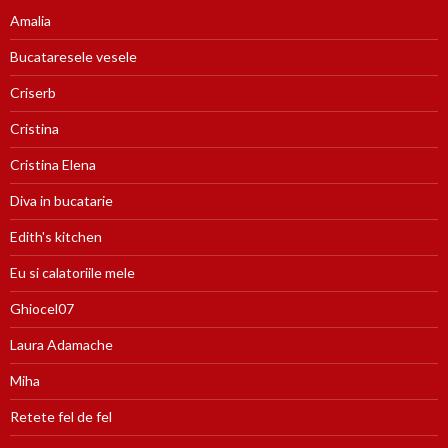
Amalia
Bucataresele vesele
Criserb
Cristina
Cristina Elena
Diva in bucatarie
Edith's kitchen
Eu si calatoriile mele
Ghiocel07
Laura Adamache
Miha
Retete fel de fel