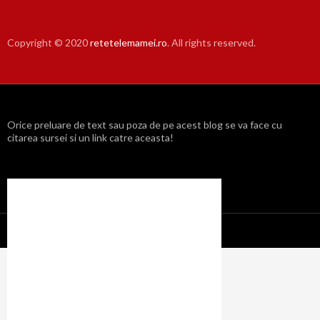
Copyright © 2020
retetelemamei.ro
. All rights reserved.
Orice preluare de text sau poza de pe acest blog se va face cu
citarea sursei si un link catre aceasta!
Propulsat cu mândrie de WordPress