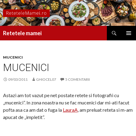
Caută
Retetele mamei
SARI
MENIU
LA
PRINCI
CONȚINUT
MUCENICI
MUCENICI
09/03/2011
GHIOCEL07
5 COMENTARII
Astazi am tot vazut pe net postate retete si fotografii cu
„mucenici”. In zona noastra nu se fac mucenici dar mi-ati facut
pofta asa ca am dat o fuga la
LauraA
, am preluat reteta si m-am
apucat de „impletit”.