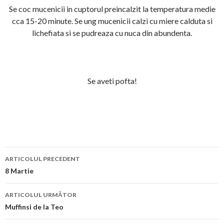
Se coc mucenicii in cuptorul preincalzit la temperatura medie
cca 15-20 minute. Se ung mucenicii calzi cu miere calduta si
lichefiata si se pudreaza cu nuca din abundenta.
Se aveti pofta!
Navigare
ARTICOLUL PRECEDENT
în
8 Martie
articol
ARTICOLUL URMĂTOR
Muffinsi de la Teo