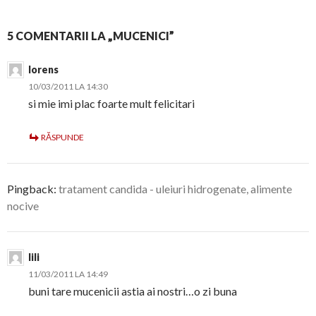
5 COMENTARII LA „MUCENICI”
lorens
10/03/2011 LA 14:30
si mie imi plac foarte mult felicitari
RĂSPUNDE
Pingback:
tratament candida - uleiuri hidrogenate, alimente
nocive
lili
11/03/2011 LA 14:49
buni tare mucenicii astia ai nostri…o zi buna