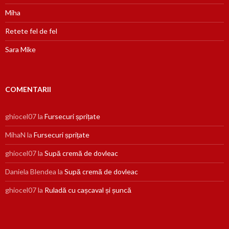
Miha
Retete fel de fel
Sara Mike
COMENTARII
ghiocel07
la
Fursecuri șprițate
MihaN
la
Fursecuri șprițate
ghiocel07
la
Supă cremă de dovleac
Daniela Blendea
la
Supă cremă de dovleac
ghiocel07
la
Ruladă cu cașcaval și șuncă