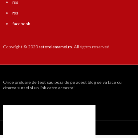
rss
rss
facebook
Copyright © 2020
retetelemamei.ro
. All rights reserved.
Orice preluare de text sau poza de pe acest blog se va face cu
citarea sursei si un link catre aceasta!
Propulsat cu mândrie de WordPress