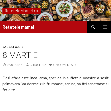
Caută
Retetele mamei
SARI
MENIU
LA
PRINCI
CONȚINUT
SARBATOARE
8 MARTIE
08/03/2011
GHIOCEL07
UN COMENTARIU
Desi afara este inca iarna, sper ca in sufletele voastre a sosit
primavara. Va doresc zile frumoase, senine, sa fiti sanatoase si
fericite.