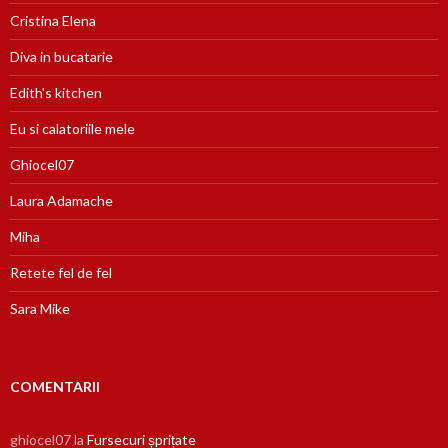
Cristina Elena
Diva in bucatarie
Edith's kitchen
Eu si calatoriile mele
Ghiocel07
Laura Adamache
Miha
Retete fel de fel
Sara Mike
COMENTARII
ghiocel07
la
Fursecuri șprițate