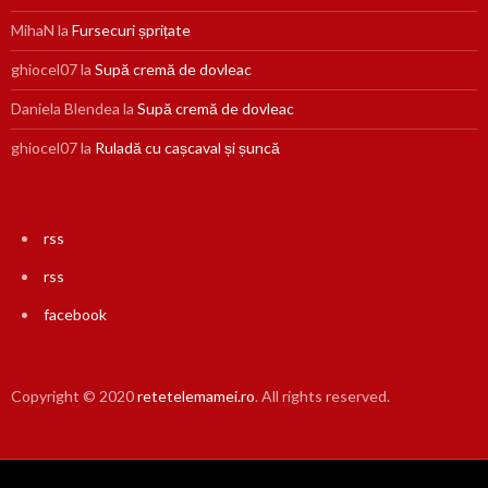
MihaN
la
Fursecuri șprițate
ghiocel07
la
Supă cremă de dovleac
Daniela Blendea
la
Supă cremă de dovleac
ghiocel07
la
Ruladă cu cașcaval și șuncă
rss
rss
facebook
Copyright © 2020
retetelemamei.ro
. All rights reserved.