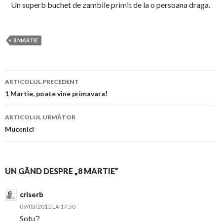
Un superb buchet de zambile primit de la o persoana draga.
8 MARTIE
Navigare
ARTICOLUL PRECEDENT
în
1 Martie, poate vine primavara!
articol
ARTICOLUL URMĂTOR
Mucenici
UN GÂND DESPRE „8 MARTIE”
criserb
09/03/2011 LA 17:50
Sotu’?