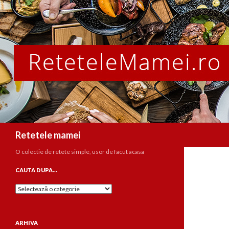
Caută
Retetele mamei
O colectie de retete simple, usor de facut acasa
CAUTA DUPA…
Cauta
dupa…
ARHIVA