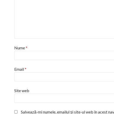
Nume
*
Email
*
Site web
Salvează-mi numele, emailul și site-ul web în acest na