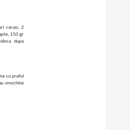
ri cacao, 2
apte, 150 gr
udinca dupa
ina cu praful
sau smochine