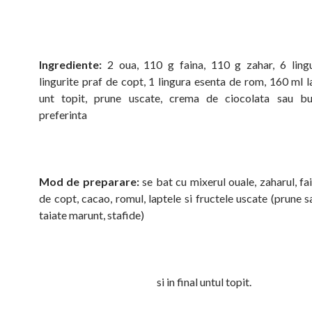
Ingrediente:
2 oua, 110 g faina, 110 g zahar, 6 lingu
lingurite praf de copt, 1 lingura esenta de rom, 160 ml l
unt topit, prune uscate, crema de ciocolata sau b
preferinta
Mod de preparare:
se bat cu mixerul ouale, zaharul, fa
de copt, cacao, romul, laptele si fructele uscate (prune 
taiate marunt, stafide)
si in final untul topit.