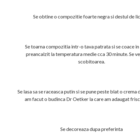
Se obtine o compozitie foarte negra si destul de lic
Se toarna compozitia intr-o tava patrata si se coace in
preancalzit la temperatura medie cca 30 minute. Se ve
scobitoarea.
Se lasa sa se raceasca putin si se pune peste blat o crema 
am facut o budinca Dr Oetker la care am adaugat frisca
Se decoreaza dupa preferinta