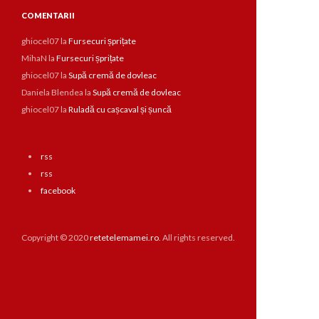
COMENTARII
ghiocel07
la
Fursecuri șprițate
MihaN
la
Fursecuri șprițate
ghiocel07
la
Supă cremă de dovleac
Daniela Blendea
la
Supă cremă de dovleac
ghiocel07
la
Ruladă cu cașcaval și șuncă
rss
rss
facebook
Copyright © 2020
retetelemamei.ro
. All rights reserved.