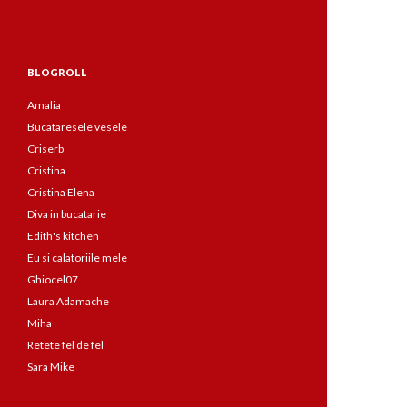
BLOGROLL
Amalia
Bucataresele vesele
Criserb
Cristina
Cristina Elena
Diva in bucatarie
Edith's kitchen
Eu si calatoriile mele
Ghiocel07
Laura Adamache
Miha
Retete fel de fel
Sara Mike