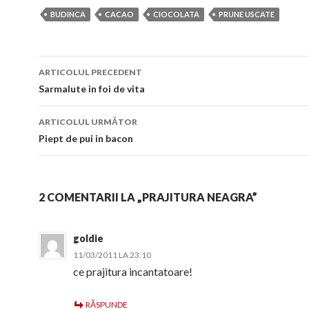
BUDINCA
CACAO
CIOCOLATA
PRUNE USCATE
Navigare
ARTICOLUL PRECEDENT
în
Sarmalute in foi de vita
articol
ARTICOLUL URMĂTOR
Piept de pui in bacon
2 COMENTARII LA „PRAJITURA NEAGRA”
goldie
11/03/2011 LA 23:10
ce prajitura incantatoare!
RĂSPUNDE