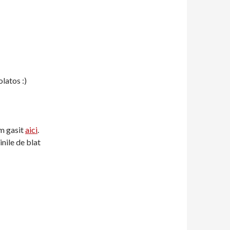
latos :)
am gasit
aici
.
nile de blat