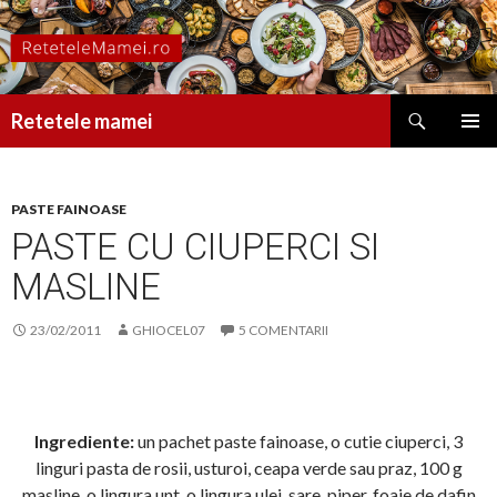
Caută
Retetele mamei
SARI
MENIU
LA
PRINCI
CONȚINUT
PASTE FAINOASE
PASTE CU CIUPERCI SI
MASLINE
23/02/2011
GHIOCEL07
5 COMENTARII
Ingrediente:
un pachet paste fainoase, o cutie ciuperci, 3
linguri pasta de rosii, usturoi, ceapa verde sau praz, 100 g
masline, o lingura unt, o lingura ulei, sare, piper, foaie de dafin