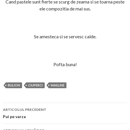
Cand pastele sunt fierte se scurg de zeama si se toarna peste
ele compozitia de mai sus.
Se amesteca si se servesc calde.
Pofta buna!
BULION
CIUPERCI
MASLINE
Navigare
ARTICOLUL PRECEDENT
în
Pui pe varza
articol