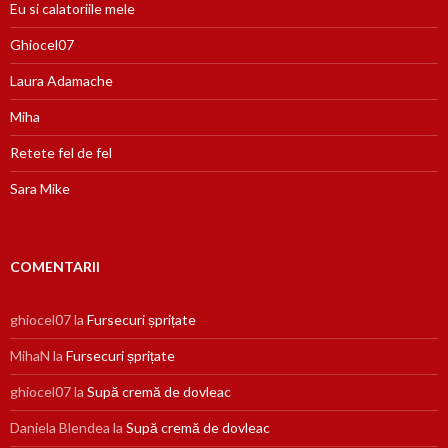
Eu si calatoriile mele
Ghiocel07
Laura Adamache
Miha
Retete fel de fel
Sara Mike
COMENTARII
ghiocel07
la
Fursecuri șprițate
MihaN
la
Fursecuri șprițate
ghiocel07
la
Supă cremă de dovleac
Daniela Blendea
la
Supă cremă de dovleac