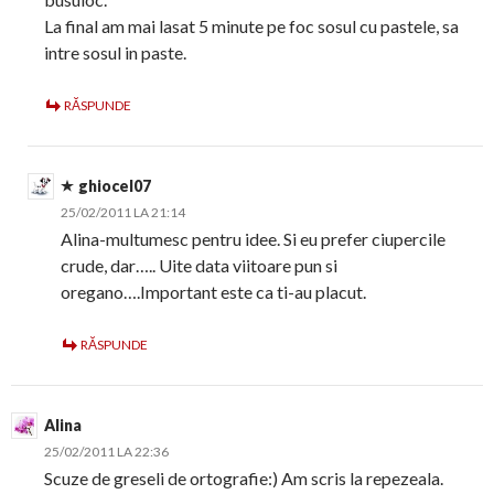
La final am mai lasat 5 minute pe foc sosul cu pastele, sa
intre sosul in paste.
RĂSPUNDE
ghiocel07
25/02/2011 LA 21:14
Alina-multumesc pentru idee. Si eu prefer ciupercile
crude, dar….. Uite data viitoare pun si
oregano….Important este ca ti-au placut.
RĂSPUNDE
Alina
25/02/2011 LA 22:36
Scuze de greseli de ortografie:) Am scris la repezeala.