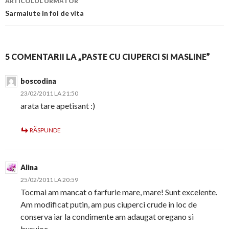
ARTICOLUL URMĂTOR
Sarmalute in foi de vita
5 COMENTARII LA „PASTE CU CIUPERCI SI MASLINE”
boscodina
23/02/2011 LA 21:50
arata tare apetisant :)
RĂSPUNDE
Alina
25/02/2011 LA 20:59
Tocmai am mancat o farfurie mare, mare! Sunt excelente.
Am modificat putin, am pus ciuperci crude in loc de
conserva iar la condimente am adaugat oregano si
busuioc.