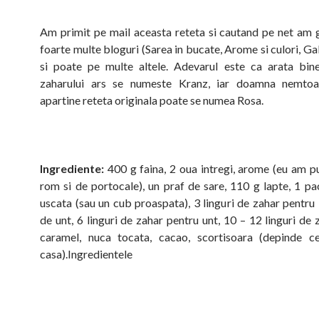
Am primit pe mail aceasta reteta si cautand pe net am g
foarte multe bloguri (Sarea in bucate, Arome si culori, Ga
si poate pe multe altele. Adevarul este ca arata bin
zaharului ars se numeste Kranz, iar doamna nemtoai
apartine reteta originala poate se numea Rosa.
Ingrediente:
400 g faina, 2 oua intregi, arome (eu am p
rom si de portocale), un praf de sare, 110 g lapte, 1 pa
uscata (sau un cub proaspata), 3 linguri de zahar pentru 
de unt, 6 linguri de zahar pentru unt, 10 – 12 linguri de
caramel, nuca tocata, cacao, scortisoara (depinde ce
casa).
Ingredientele