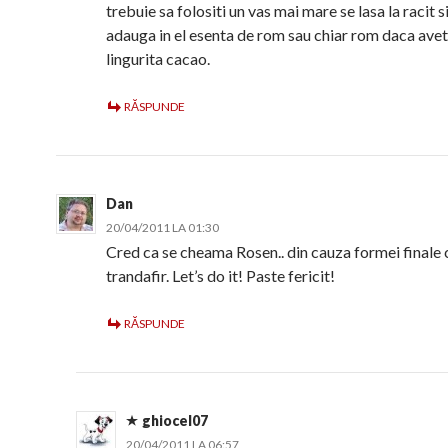
trebuie sa folositi un vas mai mare se lasa la racit s
adauga in el esenta de rom sau chiar rom daca aveti
lingurita cacao.
RĂSPUNDE
Dan
20/04/2011 LA 01:30
Cred ca se cheama Rosen.. din cauza formei finale 
trandafir. Let’s do it! Paste fericit!
RĂSPUNDE
ghiocel07
20/04/2011 LA 06:57