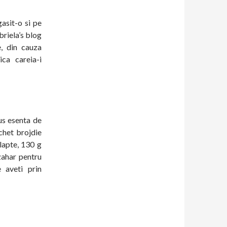
asit-o si pe
briela’s blog
e, din cauza
ca careia-i
us esenta de
chet brojdie
lapte, 130 g
 zahar pentru
 aveti prin