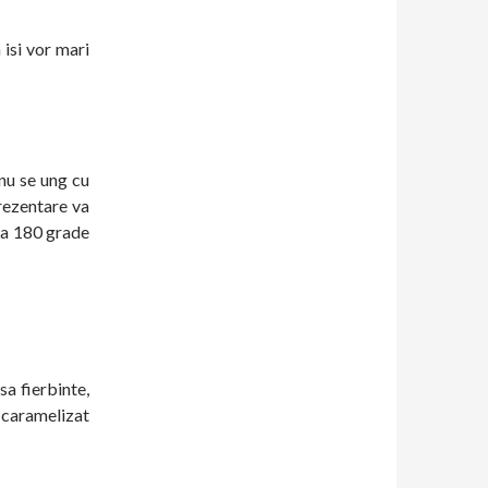
 isi vor mari
nu se ung cu
prezentare va
 la 180 grade
sa fierbinte,
l caramelizat