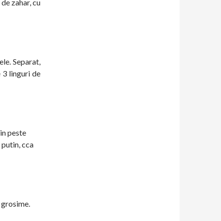
 de zahar, cu
ele. Separat,
 3 linguri de
tin peste
 putin, cca
m grosime.