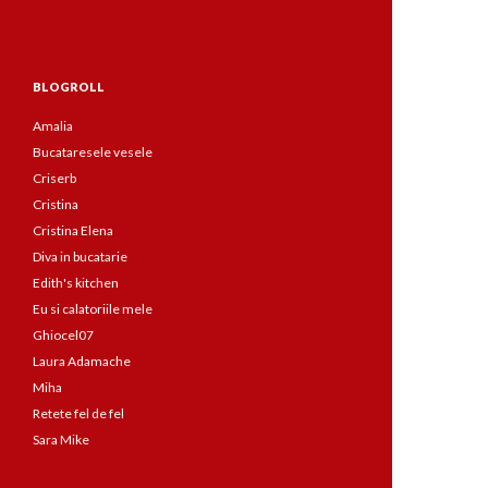
BLOGROLL
Amalia
Bucataresele vesele
Criserb
Cristina
Cristina Elena
Diva in bucatarie
Edith's kitchen
Eu si calatoriile mele
Ghiocel07
Laura Adamache
Miha
Retete fel de fel
Sara Mike