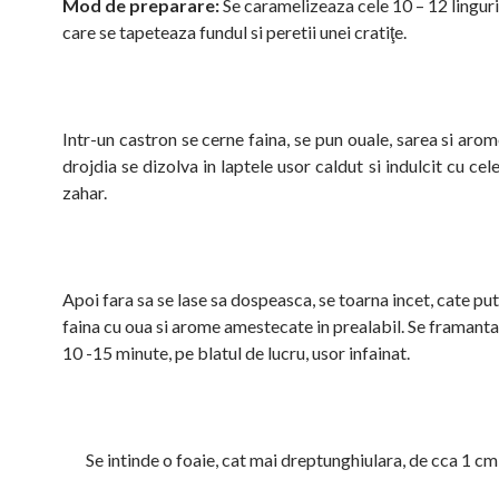
Mod de preparare:
Se caramelizeaza cele 10 – 12 linguri
care se tapeteaza fundul si peretii unei cratiţe.
Intr-un castron se cerne faina, se pun ouale, sarea si arom
drojdia se dizolva in laptele usor caldut si indulcit cu cele
zahar.
Apoi fara sa se lase sa dospeasca, se toarna incet, cate pu
faina cu oua si arome amestecate in prealabil. Se framanta
10 -15 minute, pe blatul de lucru, usor infainat.
Se intinde o foaie, cat mai dreptunghiulara, de cca 1 c