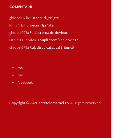
COMENTARII
ghiocel07
la
Fursecuri șprițate
MihaN
la
Fursecuri șprițate
ghiocel07
la
Supă cremă de dovleac
Daniela Blendea
la
Supă cremă de dovleac
ghiocel07
la
Ruladă cu cașcaval și șuncă
rss
rss
facebook
Copyright © 2020
retetelemamei.ro
. All rights reserved.