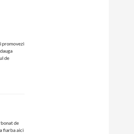
ti promovezi
 Adauga
ul de
arbonat de
a fiarba aici