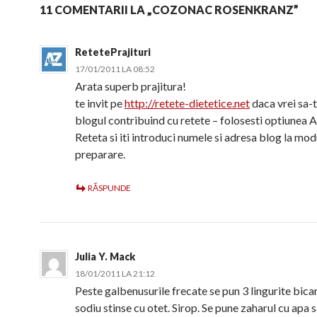
11 COMENTARII LA „COZONAC ROSENKRANZ”
RetetePrajituri
17/01/2011 LA 08:52
Arata superb prajitura!
te invit pe
http://retete-dietetice.net
daca vrei sa-
blogul contribuind cu retete – folosesti optiunea
Reteta si iti introduci numele si adresa blog la mod
preparare.
RĂSPUNDE
Julia Y. Mack
18/01/2011 LA 21:12
Peste galbenusurile frecate se pun 3 lingurite bic
sodiu stinse cu otet. Sirop. Se pune zaharul cu apa s