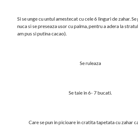
Si se unge cu untul amestecat cu cele 6 linguri de zahar. Se
nuca si se preseaza usor cu palma, pentru a adera la stratul
am pus si putina cacao).
Se ruleaza
Se taie in 6- 7 bucati.
Care se pun in picioare in cratita tapetata cu zahar c