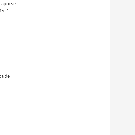
i apoi se
 si 1
ca de