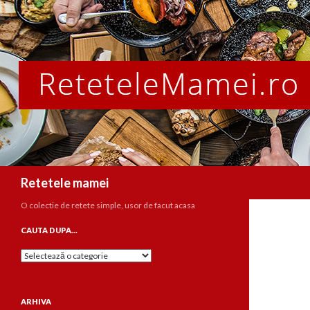
Caută
Retetele mamei
O colectie de retete simple, usor de facut acasa
CAUTA DUPA…
Cauta
dupa…
ARHIVA