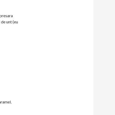
 presara
 de unt (eu
aramel.