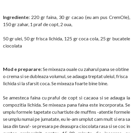
Ingrediente:
220 gr faina, 30 gr cacao (eu am pus CremOle),
150 gr zahar, 1 praf de copt, 2 oua,
50 gr ulei, 50 gr frisca lichida, 125 gr coca cola, 25 gr bucatele
ciocolata
Mod e preparare:
Se mixeaza ouale cu zaharul pana se obtine
o crema si se dubleaza volumul, se adauga treptat uleiul, frisca
lichida si la sfarsit coca. Se mixeaza foarte bine bine.
Se amesteca faina cu praful de copt si cacaoa si se adauga la
compozitia lichida. Se mixeaza pana faina este incorporata. Se
umplu formele tapetate cu hartiute de muffins -atentie formele
se umplu numai pe jumatate, eu le-am umplut cam mult si era sa
iasa din tava!- se presara pe deasupra ciocolata rasa si se coc in