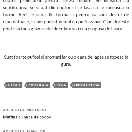
cuptor preincalzit pentru 15-20 minute. Se incearca cu
scobitoarea, se scoat din cuptor si se lasa sa se raceasca in
forme. Reci se scot din forma si pentru ca sunt destul de
ciocolatoase, le-am pudrat numai cu putin zahar. Cine doreste
poate sa faca glazura de ciocolata sau cea propusa de Laura.
Sunt foarte pufosi si aromati iar cu o cana de lapte se topesc in
gura.
CACAO
CIOCOLATA
COLA
FRISCA LICHIDA
Navigare
ARTICOLUL PRECEDENT
în
Muffins cu nuca de cocos
articol
ARTICOLUL URMĂTOR