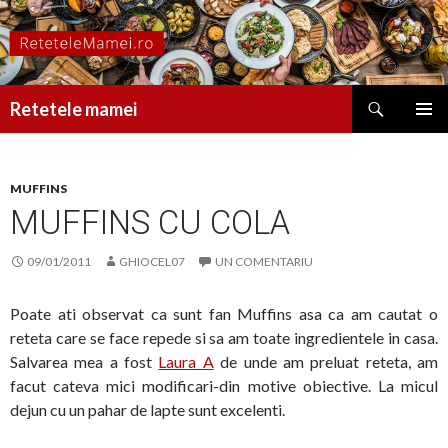
Caută
Retetele mamei
SARI
MENIU
LA
PRINCI
CONȚINUT
MUFFINS
MUFFINS CU COLA
09/01/2011
GHIOCEL07
UN COMENTARIU
Poate ati observat ca sunt fan Muffins asa ca am cautat o
reteta care se face repede si sa am toate ingredientele in casa.
Salvarea mea a fost
Laura A
de unde am preluat reteta, am
facut cateva mici modificari-din motive obiective. La micul
dejun cu un pahar de lapte sunt excelenti.