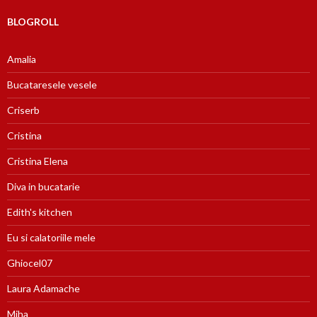
BLOGROLL
Amalia
Bucataresele vesele
Criserb
Cristina
Cristina Elena
Diva in bucatarie
Edith's kitchen
Eu si calatoriile mele
Ghiocel07
Laura Adamache
Miha