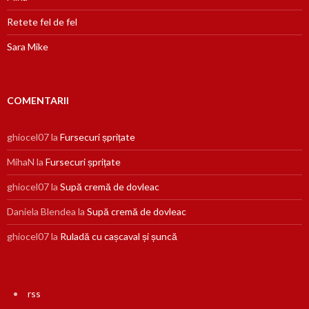
Retete fel de fel
Sara Mike
COMENTARII
ghiocel07
la
Fursecuri șprițate
MihaN
la
Fursecuri șprițate
ghiocel07
la
Supă cremă de dovleac
Daniela Blendea
la
Supă cremă de dovleac
ghiocel07
la
Ruladă cu cașcaval și șuncă
rss