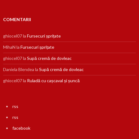
COMENTARII
ghiocel07
la
Fursecuri șprițate
MihaN
la
Fursecuri șprițate
ghiocel07
la
Supă cremă de dovleac
Daniela Blendea
la
Supă cremă de dovleac
ghiocel07
la
Ruladă cu cașcaval și șuncă
rss
rss
facebook