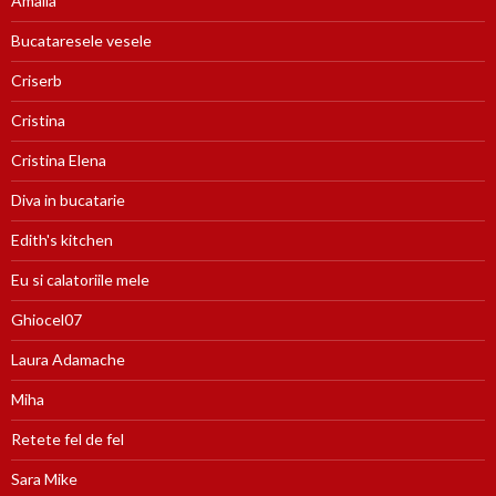
Amalia
Bucataresele vesele
Criserb
Cristina
Cristina Elena
Diva in bucatarie
Edith's kitchen
Eu si calatoriile mele
Ghiocel07
Laura Adamache
Miha
Retete fel de fel
Sara Mike