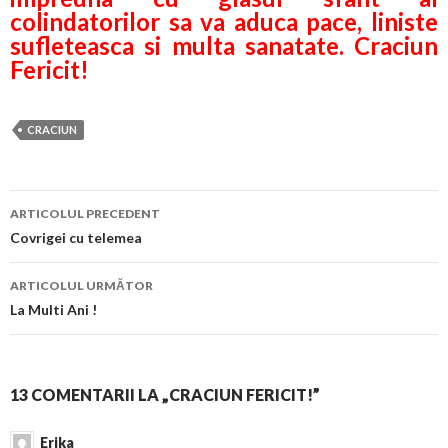
colindatorilor sa va aduca pace, liniste
sufleteasca si multa sanatate. Craciun
Fericit!
CRACIUN
Navigare
ARTICOLUL PRECEDENT
în
Covrigei cu telemea
articol
ARTICOLUL URMĂTOR
La Multi Ani !
13 COMENTARII LA „CRACIUN FERICIT!”
Erika