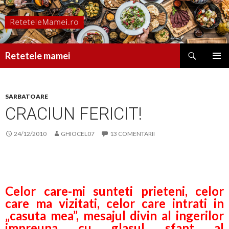
Caută
Retetele mamei
SARI
MENIU
LA
PRINCI
CONȚINUT
SARBATOARE
CRACIUN FERICIT!
24/12/2010
GHIOCEL07
13 COMENTARII
Celor care-mi sunteti prieteni, celor
care ma vizitati, celor care intrati in
„casuta mea”, mesajul divin al ingerilor
impreuna cu glasul sfant al