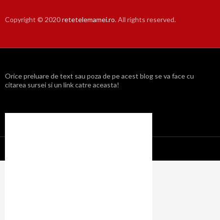
Copyright © 2020
retetelemamei.ro
. All rights reserved.
Orice preluare de text sau poza de pe acest blog se va face cu
citarea sursei si un link catre aceasta!
Propulsat cu mândrie de WordPress