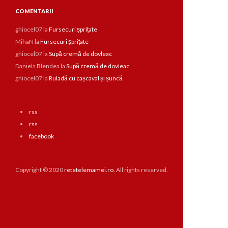
COMENTARII
ghiocel07
la
Fursecuri șprițate
MihaN
la
Fursecuri șprițate
ghiocel07
la
Supă cremă de dovleac
Daniela Blendea
la
Supă cremă de dovleac
ghiocel07
la
Ruladă cu cașcaval și șuncă
rss
rss
facebook
Copyright © 2020
retetelemamei.ro
. All rights reserved.