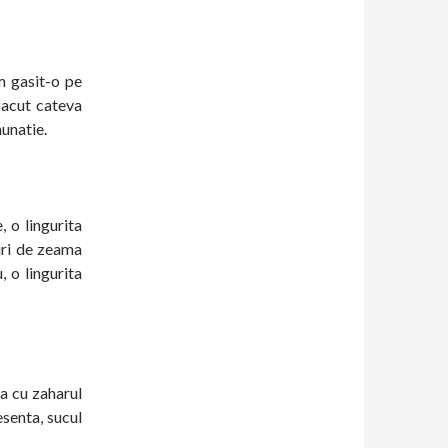
m gasit-o pe
facut cateva
unatie.
 o lingurita
uri de zeama
 o lingurita
a cu zaharul
senta, sucul