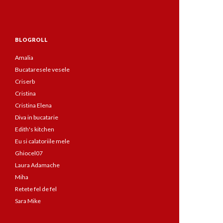
BLOGROLL
Amalia
Bucataresele vesele
Criserb
Cristina
Cristina Elena
Diva in bucatarie
Edith's kitchen
Eu si calatoriile mele
Ghiocel07
Laura Adamache
Miha
Retete fel de fel
Sara Mike