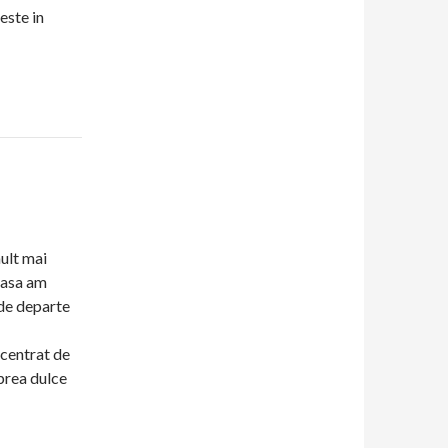
 este in
mult mai
a asa am
 de departe
ncentrat de
 prea dulce