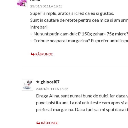
23/01/2011 LA 18:13
Super: simplu, aratos si cred ca eu si gustos.
Sunt in cautare de retete pentru cea mica si am ur
intrebari:
– Nu sunt putin cam dulci? 150g zahar+75g miere
– Trebuie neaparat margarina? Eu prefer untul in pr
RĂSPUNDE
ghiocel07
23/01/2011 LA 18:28
Draga Alina, sunt numai bune de dulci, iar daca v
pune linistita unt. La noi untul este cam apos si 
preferat margarina. Daca faci sa-mi spui daca ti
RĂSPUNDE