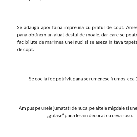
Se adauga apoi faina impreuna cu praful de copt. Ame
pana obtinem un aluat destul de moale, dar care se poat
fac bilute de marimea unei nuci si se aseza in tava tapet
de copt.
Se coc la foc potrivit pana se rumenesc frumos, cca 
Am pus pe unele jumatati de nuca, pe altele migdale si un
„golase” pana le-am decorat cu ceva rosu.