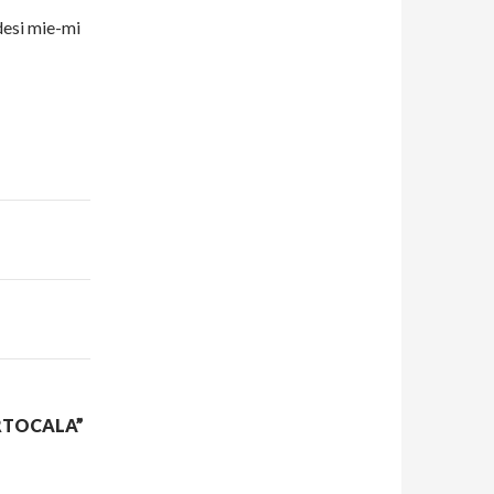
desi mie-mi
RTOCALA”