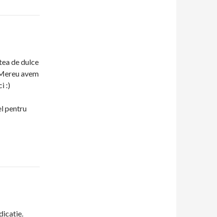
tea de dulce
i. Mereu avem
i :)
el pentru
dicatie.