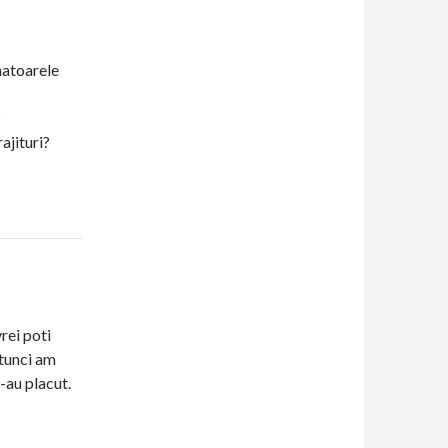
matoarele
?
ajituri?
rei poti
atunci am
-au placut.