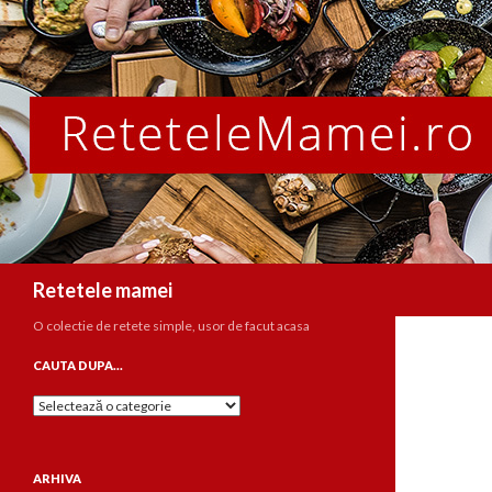
Caută
Retetele mamei
O colectie de retete simple, usor de facut acasa
CAUTA DUPA…
Cauta
dupa…
ARHIVA