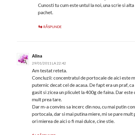
Cunosti tu cum este untul la noi, una scrie si alta
pachet.
RĂSPUNDE
Alina
29/01/2011 LA 22:42
Am testat reteta.
Concluzii: concentratul de portocale de aici este 
puternic decat cel de acasa. De fapt era un praf, c
gasit si zicea un pliculet la 400g de faina. Dar este
mult prea tare.
Dar m-a convins sa incerc din nou, cu mai putin co
portocala, dar si mai putina miere, mi se pare mult
ori mierea de aici o fi mai dulce, cine stie.