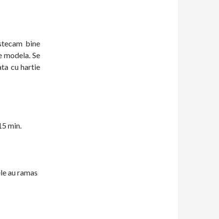
stecam bine
e modela. Se
ata cu hartie
15 min.
ele au ramas