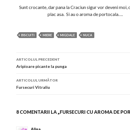
Sunt crocante, dar pana la Craciun sigur vor deveni moi, 
plac asa. Si au o aroma de portocala….
BISCUITI
MIERE
MIGDALE
NUCA
Navigare
ARTICOLUL PRECEDENT
în
Aripioare picante la punga
articol
ARTICOLUL URMĂTOR
Fursecuri Vitraliu
8 COMENTARII LA „FURSECURI CU AROMA DE PO
Alina