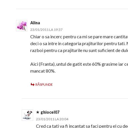
Alina
23/01/2011 LA 19:37
Chiar o sa incerc pentru ca mi se pare mare cantita
deci o sa intre in categoria prajiturilor pentru tat
razboi pentru ca prajiturile nu sunt suficient de dulc
Aici (Franta), untul de gatit este 60% grasime iar c
mancat 80%.
RĂSPUNDE
ghiocel07
23/01/2011 LA 20:04
Cred ca tati va fi incantat sa faci pentru el cu de