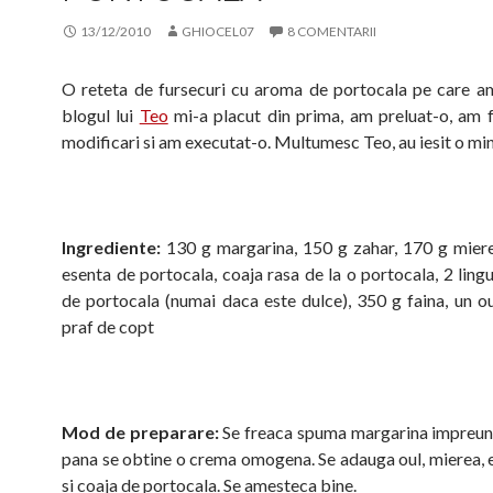
13/12/2010
GHIOCEL07
8 COMENTARII
O reteta de fursecuri cu aroma de portocala pe care a
blogul lui
Teo
mi-a placut din prima, am preluat-o, am 
modificari si am executat-o. Multumesc Teo, au iesit o min
Ingrediente:
130 g margarina, 150 g zahar, 170 g miere,
esenta de portocala, coaja rasa de la o portocala, 2 ling
de portocala (numai daca este dulce), 350 g faina, un ou,
praf de copt
Mod de preparare:
Se freaca spuma margarina impreun
pana se obtine o crema omogena. Se adauga oul, mierea, e
si coaja de portocala. Se amesteca bine.