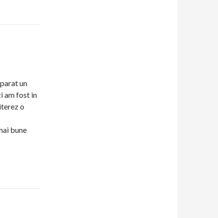
mparat un
i am fost in
iterez o
 mai bune