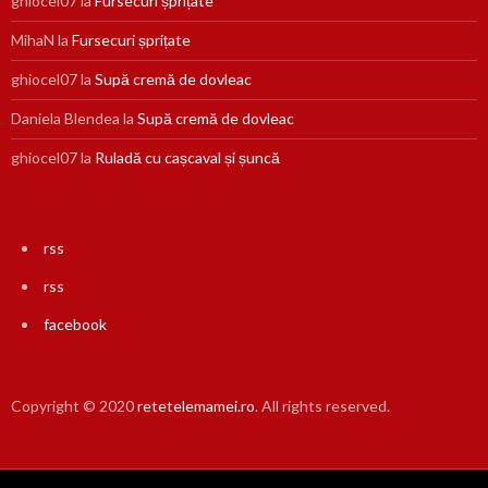
ghiocel07
la
Fursecuri șprițate
MihaN
la
Fursecuri șprițate
ghiocel07
la
Supă cremă de dovleac
Daniela Blendea
la
Supă cremă de dovleac
ghiocel07
la
Ruladă cu cașcaval și șuncă
rss
rss
facebook
Copyright © 2020
retetelemamei.ro
. All rights reserved.