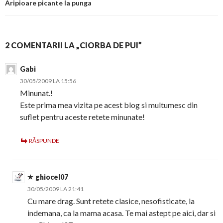
Aripioare picante la punga
2 COMENTARII LA „CIORBA DE PUI”
Gabi
30/05/2009 LA 15:56
Minunat.!
Este prima mea vizita pe acest blog si multumesc din
suflet pentru aceste retete minunate!
RĂSPUNDE
ghiocel07
30/05/2009 LA 21:41
Cu mare drag. Sunt retete clasice, nesofisticate, la
indemana, ca la mama acasa. Te mai astept pe aici, dar si