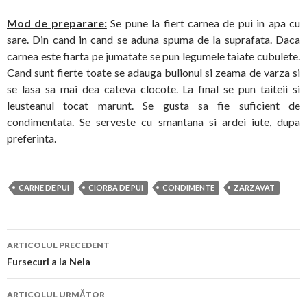
Mod de preparare:
Se pune la fiert carnea de pui in apa cu
sare. Din cand in cand se aduna spuma de la suprafata. Daca
carnea este fiarta pe jumatate se pun legumele taiate cubulete.
Cand sunt fierte toate se adauga bulionul si zeama de varza si
se lasa sa mai dea cateva clocote. La final se pun taiteii si
leusteanul tocat marunt. Se gusta sa fie suficient de
condimentata. Se serveste cu smantana si ardei iute, dupa
preferinta.
CARNE DE PUI
CIORBA DE PUI
CONDIMENTE
ZARZAVAT
Navigare
ARTICOLUL PRECEDENT
în
Fursecuri a la Nela
articol
ARTICOLUL URMĂTOR