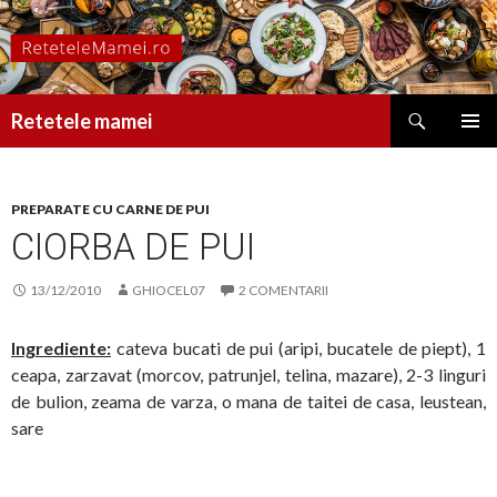
Caută
Retetele mamei
SARI
MENIU
LA
PRINCI
CONȚINUT
PREPARATE CU CARNE DE PUI
CIORBA DE PUI
13/12/2010
GHIOCEL07
2 COMENTARII
Ingrediente:
cateva bucati de pui (aripi, bucatele de piept), 1
ceapa, zarzavat (morcov, patrunjel, telina, mazare), 2-3 linguri
de bulion, zeama de varza, o mana de taitei de casa, leustean,
sare