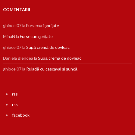
COMENTARII
ghiocel07
la
Fursecuri șprițate
MihaN
la
Fursecuri șprițate
ghiocel07
la
Supă cremă de dovleac
Daniela Blendea
la
Supă cremă de dovleac
ghiocel07
la
Ruladă cu cașcaval și șuncă
rss
rss
facebook