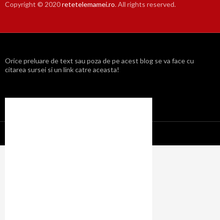
Copyright © 2020
retetelemamei.ro
. All rights reserved.
Orice preluare de text sau poza de pe acest blog se va face cu
citarea sursei si un link catre aceasta!
Propulsat cu mândrie de WordPress