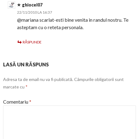
ghiocel07
22/11/2010 LA 16:37
@mariana scarlat-esti bine venita in randul nostru. Te
asteptam cu o reteta personala.
RĂSPUNDE
LASĂ UN RĂSPUNS
Adresa ta de email nu va fi publicată.
Câmpurile obligatorii sunt
marcate cu
*
Comentariu
*