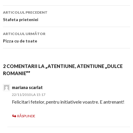
Navigare
ARTICOLUL PRECEDENT
în
Stafeta prieteniei
articol
ARTICOLUL URMĂTOR
Pizza cu de toate
2 COMENTARII LA „ATENTIUNE, ATENTIUNE „DULCE
ROMANIE””
mariana scarlat
22/11/2010 LA 15:17
Felicitari fetelor, pentru initiativele voastre. E antrenant!
RĂSPUNDE