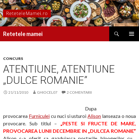
Caută
Retetele mamei
SARI
MENIU
LA
PRINCI
CONȚINUT
CONCURS
ATENTIUNE, ATENTIUNE
„DULCE ROMANIE”
21/11/2010
GHIOCEL07
2 COMENTARII
Dupa
provocarea
Furniculei
cu nuci si usturoi
Alison
lanseaza o noua
provocare. Sub titlul –
„PESTE SI FRUCTE DE MARE,
PROVOCAREA LUNII DECEMBRIE IN „DULCEA ROMANIE”
Alison s-a oferit sa gazduiasca postarile bloogerilor cu…