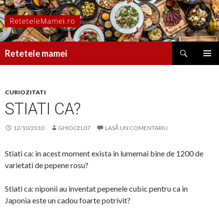
Caută
Retetele mamei
SARI
MENIU
LA
PRINCI
CONȚINUT
CURIOZITATI
STIATI CA?
12/10/2010
GHIOCEL07
LASĂ UN COMENTARIU
Stiati ca: in acest moment exista in lumemai bine de 1200 de
varietati de pepene rosu?
Stiati ca: niponii au inventat pepenele cubic pentru ca in
Japonia este un cadou foarte potrivit?