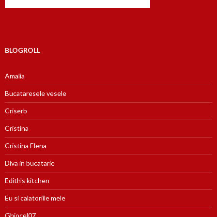
BLOGROLL
Amalia
Bucataresele vesele
Criserb
Cristina
Cristina Elena
Diva in bucatarie
Edith's kitchen
Eu si calatoriile mele
Ghiocel07