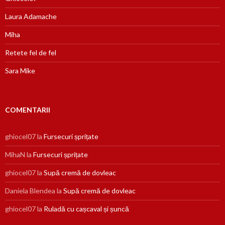
Laura Adamache
Miha
Retete fel de fel
Sara Mike
COMENTARII
ghiocel07
la
Fursecuri șprițate
MihaN
la
Fursecuri șprițate
ghiocel07
la
Supă cremă de dovleac
Daniela Blendea
la
Supă cremă de dovleac
ghiocel07
la
Ruladă cu cașcaval și șuncă