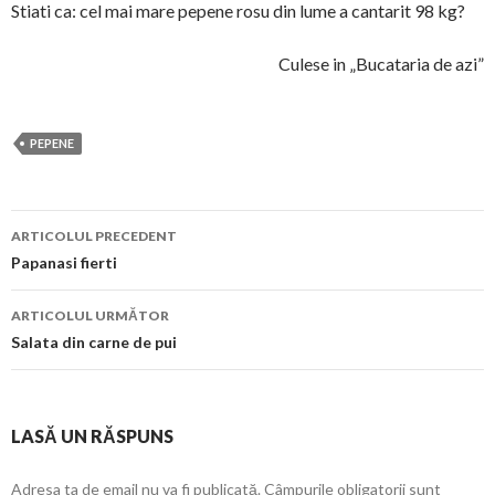
Stiati ca: cel mai mare pepene rosu din lume a cantarit 98 kg?
Culese in „Bucataria de azi”
PEPENE
Navigare
ARTICOLUL PRECEDENT
în
Papanasi fierti
articol
ARTICOLUL URMĂTOR
Salata din carne de pui
LASĂ UN RĂSPUNS
Adresa ta de email nu va fi publicată.
Câmpurile obligatorii sunt