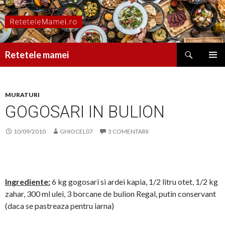
Caută
Retetele mamei
SARI
MENIU
LA
PRINCI
CONȚINUT
MURATURI
GOGOSARI IN BULION
10/09/2010
GHIOCEL07
3 COMENTARII
Ingrediente:
6 kg gogosari si ardei kapia, 1/2 litru otet, 1/2 kg
zahar, 300 ml ulei, 3 borcane de bulion Regal, putin conservant
(daca se pastreaza pentru iarna)