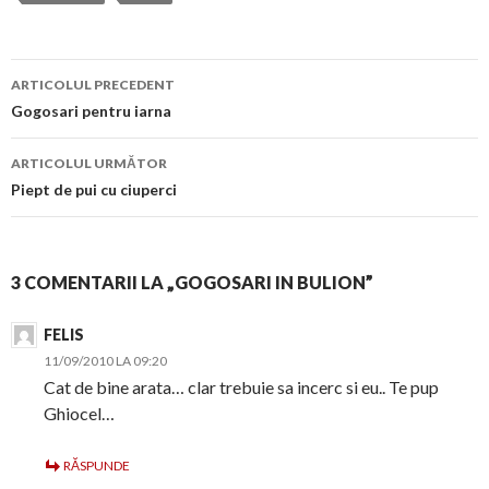
Navigare
ARTICOLUL PRECEDENT
în
Gogosari pentru iarna
articol
ARTICOLUL URMĂTOR
Piept de pui cu ciuperci
3 COMENTARII LA „GOGOSARI IN BULION”
FELIS
11/09/2010 LA 09:20
Cat de bine arata… clar trebuie sa incerc si eu.. Te pup
Ghiocel…
RĂSPUNDE