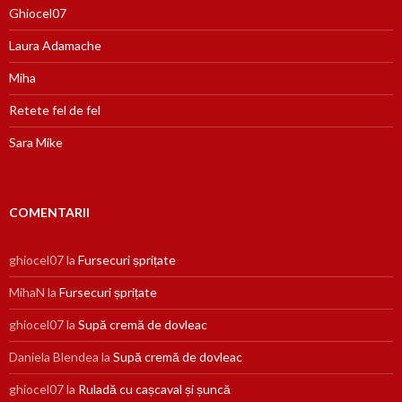
Ghiocel07
Laura Adamache
Miha
Retete fel de fel
Sara Mike
COMENTARII
ghiocel07
la
Fursecuri șprițate
MihaN
la
Fursecuri șprițate
ghiocel07
la
Supă cremă de dovleac
Daniela Blendea
la
Supă cremă de dovleac
ghiocel07
la
Ruladă cu cașcaval și șuncă