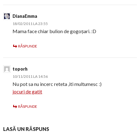
DianaEmma
18/02/2011 LA 23:55
Mama face chiar bulion de gogoșari. :D
RĂSPUNDE
toporh
10/11/2011 LA 14:56
Nu pot sa nu incerc reteta ,iti multumesc :)
jocuri de gatit
RĂSPUNDE
LASĂ UN RĂSPUNS