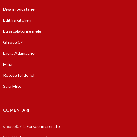
Diva in bucatarie
Edith's kitchen
Eu si calatoriile mele
Ghiocel07
Laura Adamache
Miha
Retete fel de fel
Sara Mike
COMENTARII
ghiocel07
la
Fursecuri șprițate