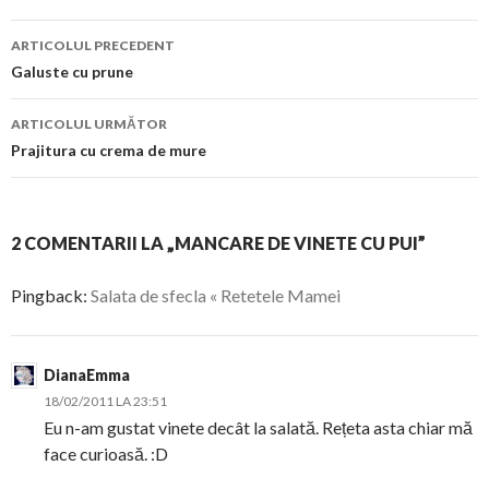
Navigare
ARTICOLUL PRECEDENT
în
Galuste cu prune
articol
ARTICOLUL URMĂTOR
Prajitura cu crema de mure
2 COMENTARII LA „MANCARE DE VINETE CU PUI”
Pingback:
Salata de sfecla « Retetele Mamei
DianaEmma
18/02/2011 LA 23:51
Eu n-am gustat vinete decât la salată. Rețeta asta chiar mă
face curioasă. :D