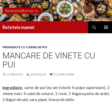
Caută
Retetele mamei
SARI
MENIU
LA
PRINCI
CONȚINUT
PREPARATE CU CARNE DE PUI
MANCARE DE VINETE CU
PUI
17/08/2010
GHIOCEL07
2 COMENTARII
Ingrediate:
carne de pui (eu am folosit 4 pulpe superioare), 2
vinete mari, 4 catei de usturoi, 1 rosie, 1 lingura pasta de ardei,
2 linguri de ulei, sare, piper, frunza de dafin.