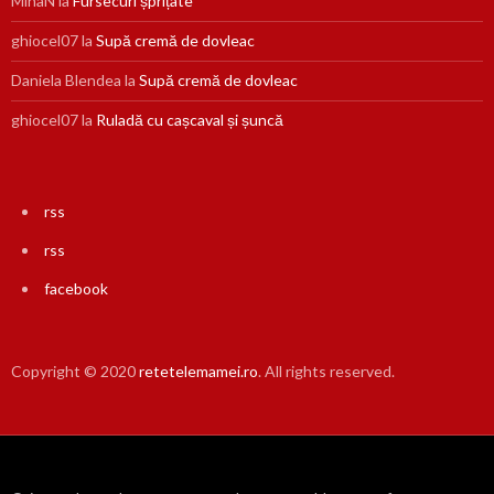
MihaN
la
Fursecuri șprițate
ghiocel07
la
Supă cremă de dovleac
Daniela Blendea
la
Supă cremă de dovleac
ghiocel07
la
Ruladă cu cașcaval și șuncă
rss
rss
facebook
Copyright © 2020
retetelemamei.ro
. All rights reserved.