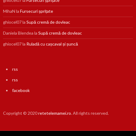
ghiocel07
la
Fursecuri șprițate
MihaN
la
Fursecuri șprițate
ghiocel07
la
Supă cremă de dovleac
Daniela Blendea
la
Supă cremă de dovleac
ghiocel07
la
Ruladă cu cașcaval și șuncă
rss
rss
facebook
Copyright © 2020
retetelemamei.ro
. All rights reserved.