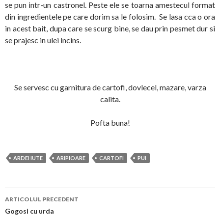
se pun intr-un castronel. Peste ele se toarna amestecul format
din ingredientele pe care dorim sa le folosim. Se lasa cca o ora
in acest bait, dupa care se scurg bine, se dau prin pesmet dur si
se prajesc in ulei incins.
Se servesc cu garnitura de cartofi, dovlecel, mazare, varza
calita.
Pofta buna!
ARDEI IUTE
ARIPIOARE
CARTOFI
PUI
Navigare
ARTICOLUL PRECEDENT
în
Gogosi cu urda