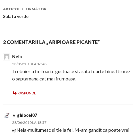
articol
ARTICOLUL URMĂTOR
Salata verde
2 COMENTARII LA „ARIPIOARE PICANTE”
Nela
28/06/2010 LA 16:48
Trebuie sa fie foarte gustoase si arata foarte bine. Iti urez
o saptamana cat mai frumoasa.
RĂSPUNDE
ghiocel07
28/06/2010 LA 18:57
@Nela-multumesc si tie la fel. M-am gandit ca poate vrei