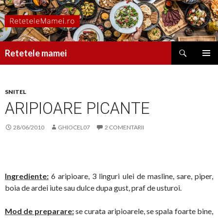
Caută
Retetele mamei
SARI
MENIU
LA
PRINCI
CONȚINUT
SNITEL
ARIPIOARE PICANTE
28/06/2010
GHIOCEL07
2 COMENTARII
Ingrediente:
6 aripioare, 3 linguri ulei de masline, sare, piper,
boia de ardei iute sau dulce dupa gust, praf de usturoi.
Mod de preparare:
se curata aripioarele, se spala foarte bine,