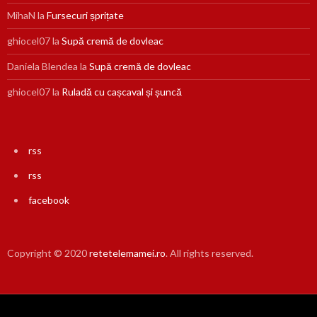
MihaN
la
Fursecuri șprițate
ghiocel07
la
Supă cremă de dovleac
Daniela Blendea
la
Supă cremă de dovleac
ghiocel07
la
Ruladă cu cașcaval și șuncă
rss
rss
facebook
Copyright © 2020
retetelemamei.ro
. All rights reserved.