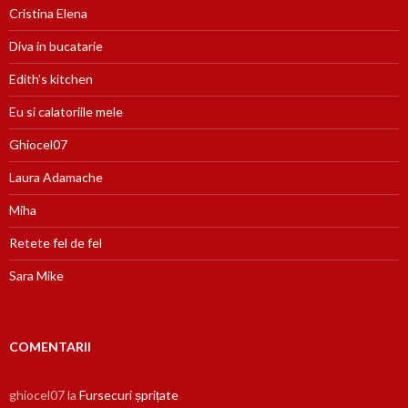
Cristina Elena
Diva in bucatarie
Edith's kitchen
Eu si calatoriile mele
Ghiocel07
Laura Adamache
Miha
Retete fel de fel
Sara Mike
COMENTARII
ghiocel07
la
Fursecuri șprițate