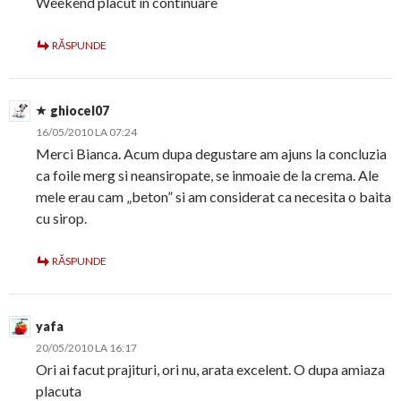
Weekend placut in continuare
RĂSPUNDE
ghiocel07
16/05/2010 LA 07:24
Merci Bianca. Acum dupa degustare am ajuns la concluzia
ca foile merg si neansiropate, se inmoaie de la crema. Ale
mele erau cam „beton” si am considerat ca necesita o baita
cu sirop.
RĂSPUNDE
yafa
20/05/2010 LA 16:17
Ori ai facut prajituri, ori nu, arata excelent. O dupa amiaza
placuta