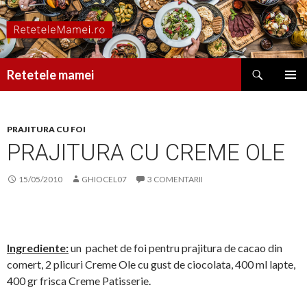
Caută
Retetele mamei
SARI
MENIU
LA
PRINCI
CONȚINUT
PRAJITURA CU FOI
PRAJITURA CU CREME OLE
15/05/2010
GHIOCEL07
3 COMENTARII
Ingrediente:
un pachet de foi pentru prajitura de cacao din
comert, 2 plicuri Creme Ole cu gust de ciocolata, 400 ml lapte,
400 gr frisca Creme Patisserie.