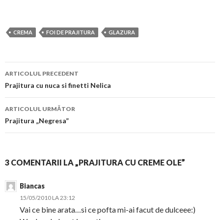
CREMA
FOI DE PRAJITURA
GLAZURA
Navigare
ARTICOLUL PRECEDENT
în
Prajitura cu nuca si finetti Nelica
articol
ARTICOLUL URMĂTOR
Prajitura „Negresa”
3 COMENTARII LA „PRAJITURA CU CREME OLE”
Biancas
15/05/2010 LA 23:12
Vai ce bine arata…si ce pofta mi-ai facut de dulceee:)