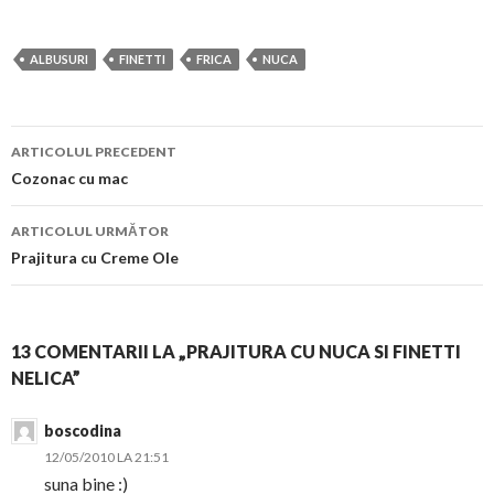
ALBUSURI
FINETTI
FRICA
NUCA
Navigare
ARTICOLUL PRECEDENT
în
Cozonac cu mac
articol
ARTICOLUL URMĂTOR
Prajitura cu Creme Ole
13 COMENTARII LA „PRAJITURA CU NUCA SI FINETTI
NELICA”
boscodina
12/05/2010 LA 21:51
suna bine :)