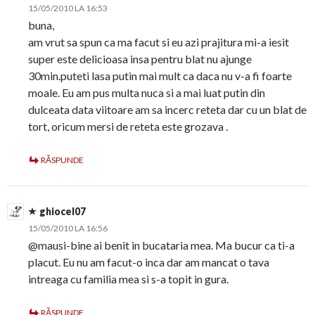
15/05/2010 LA 16:53
buna,
am vrut sa spun ca ma facut si eu azi prajitura mi-a iesit
super este delicioasa insa pentru blat nu ajunge
30min.puteti lasa putin mai mult ca daca nu v-a fi foarte
moale. Eu am pus multa nuca si a mai luat putin din
dulceata data viitoare am sa incerc reteta dar cu un blat de
tort, oricum mersi de reteta este grozava .
RĂSPUNDE
ghiocel07
15/05/2010 LA 16:56
@mausi-bine ai benit in bucataria mea. Ma bucur ca ti-a
placut. Eu nu am facut-o inca dar am mancat o tava
intreaga cu familia mea si s-a topit in gura.
RĂSPUNDE