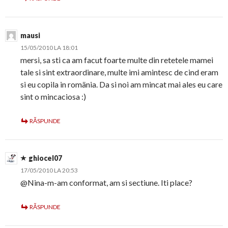
mausi
15/05/2010 LA 18:01
mersi, sa sti ca am facut foarte multe din retetele mamei
tale si sint extraordinare, multe imi amintesc de cind eram
si eu copila in romänia. Da si noi am mincat mai ales eu care
sint o mincaciosa :)
RĂSPUNDE
ghiocel07
17/05/2010 LA 20:53
@Nina-m-am conformat, am si sectiune. Iti place?
RĂSPUNDE