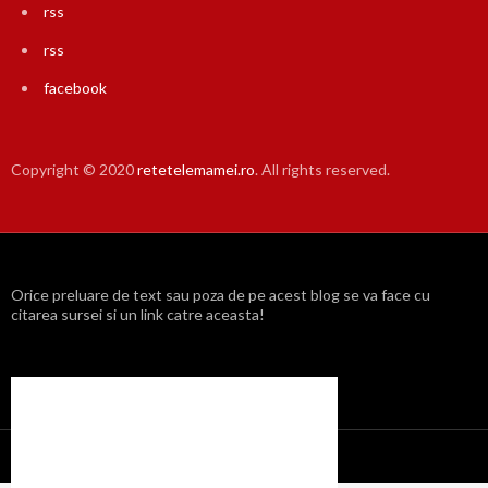
rss
rss
facebook
Copyright © 2020
retetelemamei.ro
. All rights reserved.
Orice preluare de text sau poza de pe acest blog se va face cu
citarea sursei si un link catre aceasta!
Propulsat cu mândrie de WordPress