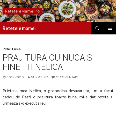
Caută
Retetele mamei
SARI
MENIU
LA
PRINCI
CONȚINUT
PRAJITURA
PRAJITURA CU NUCA SI
FINETTI NELICA
10/05/2010
GHIOCEL07
13 COMENTARII
Prietena mea Nelica, o gospodina desavarsita, mi-a facut
cadou de Pasti o prajitura foarte buna, mi-a dat reteta si
urmeaza s-o execut si eu.