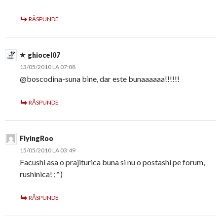
RĂSPUNDE
ghiocel07
13/05/2010 LA 07:08
@boscodina-suna bine, dar este bunaaaaaa!!!!!!
RĂSPUNDE
FlyingRoo
15/05/2010 LA 03:49
Facushi asa o prajiturica buna si nu o postashi pe forum,
rushinica! ;^)
RĂSPUNDE