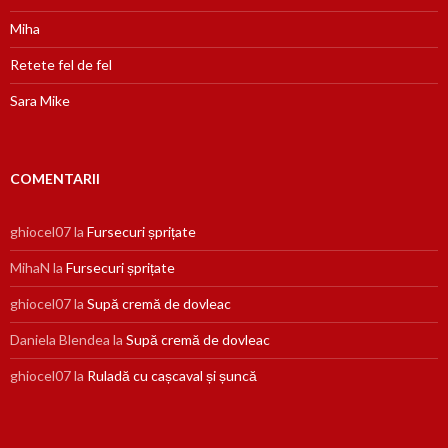
Miha
Retete fel de fel
Sara Mike
COMENTARII
ghiocel07
la
Fursecuri șprițate
MihaN
la
Fursecuri șprițate
ghiocel07
la
Supă cremă de dovleac
Daniela Blendea
la
Supă cremă de dovleac
ghiocel07
la
Ruladă cu cașcaval și șuncă