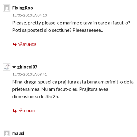
FlyingRoo
15/05/2010 LA 04:10
Please, pretty please, ce marime e tava in care ai facut-o?
Poti sa postezi si o sectiune? Pleeeaseeeee…
RĂSPUNDE
ghiocel07
15/05/2010 LA 09:41
Nina, draga, spusei ca prajitura asta buna,am primit-o de la
prietena mea. Nu am facut-o eu. Prajitura avea
dimensiunea de 35/25.
RĂSPUNDE
mausi