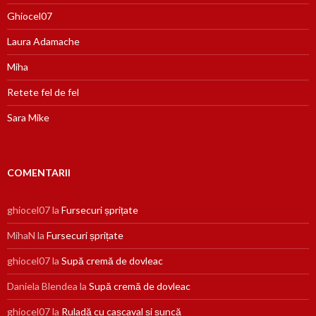
Ghiocel07
Laura Adamache
Miha
Retete fel de fel
Sara Mike
COMENTARII
ghiocel07
la
Fursecuri șprițate
MihaN
la
Fursecuri șprițate
ghiocel07
la
Supă cremă de dovleac
Daniela Blendea
la
Supă cremă de dovleac
ghiocel07
la
Ruladă cu cașcaval și șuncă