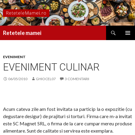
Caută
Retetele mamei
SARI
MENIU
LA
PRINCI
CONȚINUT
EVENIMENT
EVENIMENT CULINAR
06/05/2010
GHIOCEL07
3 COMENTARII
Acum cateva zile am fost invitata sa particip la o expozitie (cu
degustare desigur) de prajituri si torturi. Firma care m-a invitat
este SC Magnet SRL, o firma de la care cumpar mereu produse
alimentare. Sunt de calitate si servirea este exemplara.