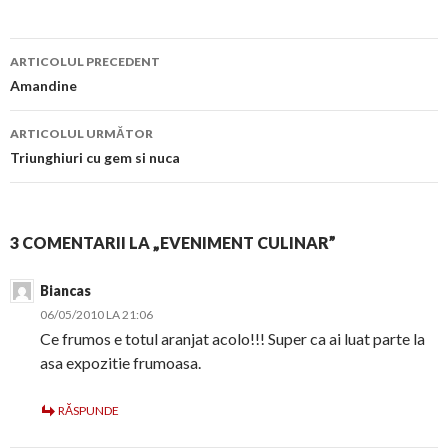
Navigare
ARTICOLUL PRECEDENT
în
Amandine
articol
ARTICOLUL URMĂTOR
Triunghiuri cu gem si nuca
3 COMENTARII LA „EVENIMENT CULINAR”
Biancas
06/05/2010 LA 21:06
Ce frumos e totul aranjat acolo!!! Super ca ai luat parte la
asa expozitie frumoasa.
RĂSPUNDE